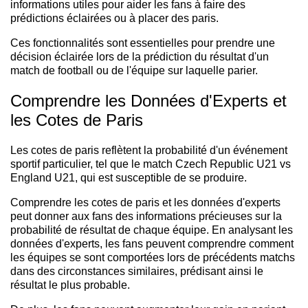
informations utiles pour aider les fans à faire des
prédictions éclairées ou à placer des paris.
Ces fonctionnalités sont essentielles pour prendre une
décision éclairée lors de la prédiction du résultat d'un
match de football ou de l'équipe sur laquelle parier.
Comprendre les Données d'Experts et
les Cotes de Paris
Les cotes de paris reflètent la probabilité d'un événement
sportif particulier, tel que le match Czech Republic U21 vs
England U21, qui est susceptible de se produire.
Comprendre les cotes de paris et les données d'experts
peut donner aux fans des informations précieuses sur la
probabilité de résultat de chaque équipe. En analysant les
données d'experts, les fans peuvent comprendre comment
les équipes se sont comportées lors de précédents matchs
dans des circonstances similaires, prédisant ainsi le
résultat le plus probable.