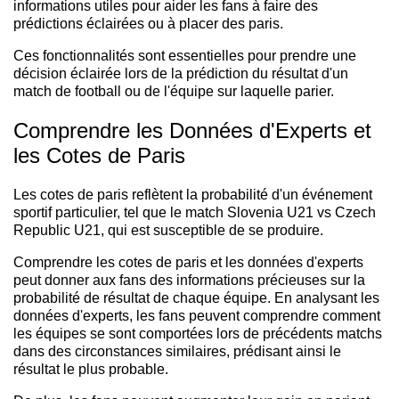
informations utiles pour aider les fans à faire des
prédictions éclairées ou à placer des paris.
Ces fonctionnalités sont essentielles pour prendre une
décision éclairée lors de la prédiction du résultat d'un
match de football ou de l'équipe sur laquelle parier.
Comprendre les Données d'Experts et
les Cotes de Paris
Les cotes de paris reflètent la probabilité d'un événement
sportif particulier, tel que le match Slovenia U21 vs Czech
Republic U21, qui est susceptible de se produire.
Comprendre les cotes de paris et les données d'experts
peut donner aux fans des informations précieuses sur la
probabilité de résultat de chaque équipe. En analysant les
données d'experts, les fans peuvent comprendre comment
les équipes se sont comportées lors de précédents matchs
dans des circonstances similaires, prédisant ainsi le
résultat le plus probable.