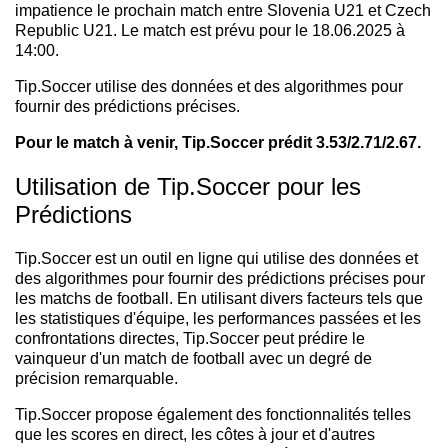
impatience le prochain match entre Slovenia U21 et Czech
Republic U21. Le match est prévu pour le 18.06.2025 à
14:00.
Tip.Soccer utilise des données et des algorithmes pour
fournir des prédictions précises.
Pour le match à venir, Tip.Soccer prédit 3.53/2.71/2.67.
Utilisation de Tip.Soccer pour les
Prédictions
Tip.Soccer est un outil en ligne qui utilise des données et
des algorithmes pour fournir des prédictions précises pour
les matchs de football. En utilisant divers facteurs tels que
les statistiques d'équipe, les performances passées et les
confrontations directes, Tip.Soccer peut prédire le
vainqueur d'un match de football avec un degré de
précision remarquable.
Tip.Soccer propose également des fonctionnalités telles
que les scores en direct, les côtes à jour et d'autres