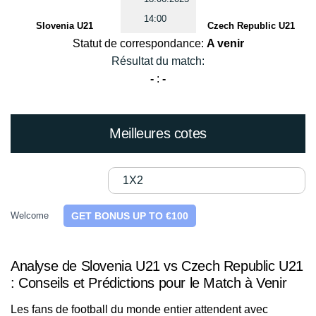
14:00
Slovenia U21
Czech Republic U21
Statut de correspondance:
A venir
Résultat du match:
-
:
-
Meilleures cotes
1X2
Welcome
GET BONUS UP TO €100
Analyse de Slovenia U21 vs Czech Republic U21
: Conseils et Prédictions pour le Match à Venir
Les fans de football du monde entier attendent avec