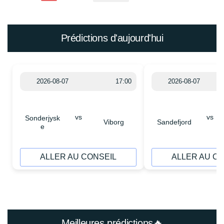
Prédictions d'aujourd'hui
2026-08-07
17:00
2026-08-07
vs
vs
Sonderjysk
Viborg
Sandefjord
e
ALLER AU CONSEIL
ALLER AU C
Meilleures prédictions🔥