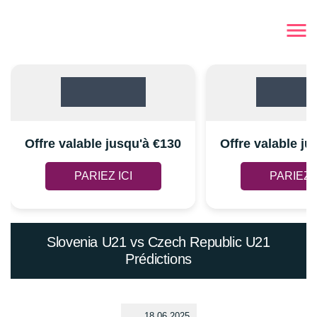
Offre valable jusqu'à €130
Offre valable ju
PARIEZ ICI
PARIEZ I
Slovenia U21 vs Czech Republic U21
Prédictions
18.06.2025