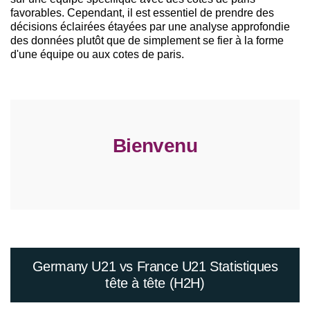
favorables. Cependant, il est essentiel de prendre des
décisions éclairées étayées par une analyse approfondie
des données plutôt que de simplement se fier à la forme
d'une équipe ou aux cotes de paris.
Bienvenu
Germany U21 vs France U21 Statistiques
tête à tête (H2H)