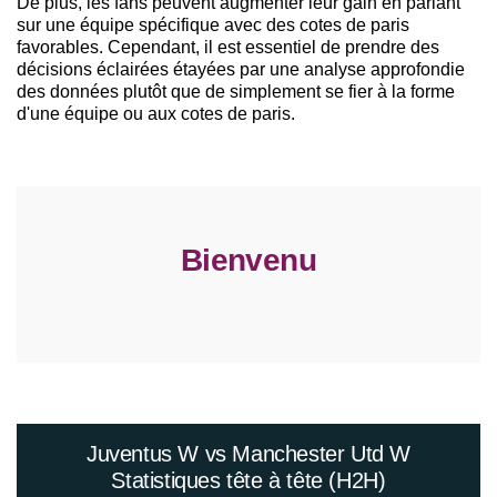
De plus, les fans peuvent augmenter leur gain en pariant
sur une équipe spécifique avec des cotes de paris
favorables. Cependant, il est essentiel de prendre des
décisions éclairées étayées par une analyse approfondie
des données plutôt que de simplement se fier à la forme
d'une équipe ou aux cotes de paris.
Bienvenu
Juventus W vs Manchester Utd W
Statistiques tête à tête (H2H)