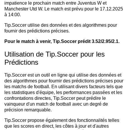
impatience le prochain match entre Juventus W et
Manchester Utd W. Le match est prévu pour le 17.12.2025
à 14:00.
Tip.Soccer utilise des données et des algorithmes pour
fournir des prédictions précises.
Pour le match à venir, Tip.Soccer prédit 3.52/2.95/2.1.
Utilisation de Tip.Soccer pour les
Prédictions
Tip.Soccer est un outil en ligne qui utilise des données et
des algorithmes pour fournir des prédictions précises pour
les matchs de football. En utilisant divers facteurs tels que
les statistiques d'équipe, les performances passées et les
confrontations directes, Tip.Soccer peut prédire le
vainqueur d'un match de football avec un degré de
précision remarquable.
Tip.Soccer propose également des fonctionnalités telles
que les scores en direct, les côtes à jour et d'autres