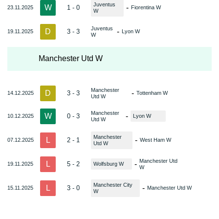
Juventus
W
-
1 - 0
23.11.2025
Fiorentina W
W
Juventus
D
-
3 - 3
19.11.2025
Lyon W
W
Manchester Utd W
Manchester
D
-
3 - 3
14.12.2025
Tottenham W
Utd W
Manchester
W
-
0 - 3
10.12.2025
Lyon W
Utd W
Manchester
L
-
2 - 1
07.12.2025
West Ham W
Utd W
Manchester Utd
L
-
5 - 2
19.11.2025
Wolfsburg W
W
Manchester City
L
-
3 - 0
15.11.2025
Manchester Utd W
W