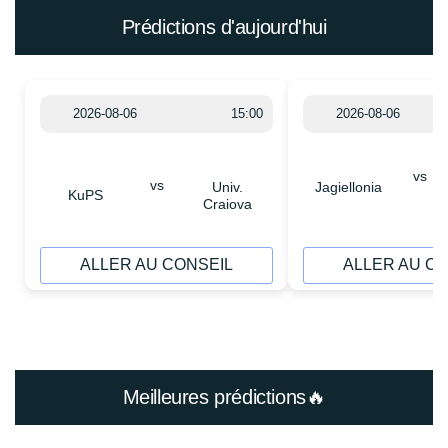
Prédictions d'aujourd'hui
2026-08-06
15:00
2026-08-06
vs
vs
Univ.
Jagiellonia
KuPS
Craiova
ALLER AU CONSEIL
ALLER AU C
Meilleures prédictions🔥