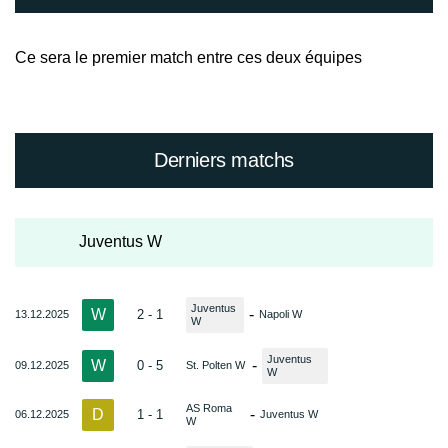
Ce sera le premier match entre ces deux équipes
Derniers matchs
Juventus W
Juventus
W
-
2 - 1
13.12.2025
Napoli W
W
Juventus
W
-
0 - 5
09.12.2025
St. Polten W
W
AS Roma
D
-
1 - 1
06.12.2025
Juventus W
W