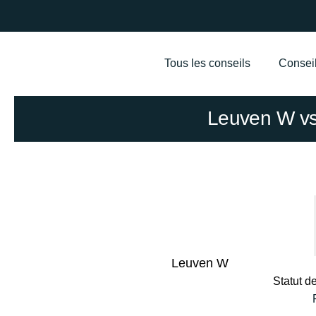
Tous les conseils
Conseil
Leuven W vs
Leuven W
Statut d