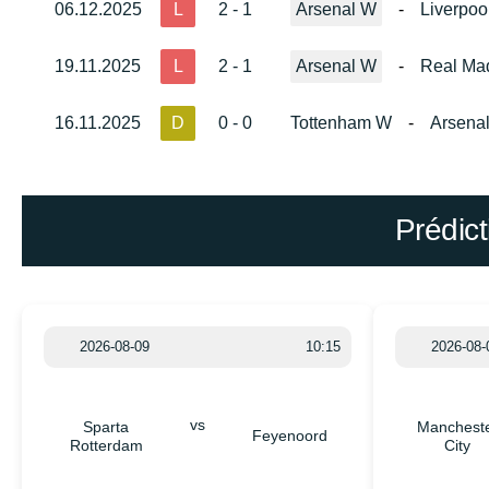
06.12.2025
L
2 - 1
Arsenal W
-
Liverpoo
19.11.2025
L
2 - 1
Arsenal W
-
Real Ma
16.11.2025
D
0 - 0
Tottenham W
-
Arsena
Prédict
2026-08-09
10:15
2026-08-
vs
Sparta
Manchest
Feyenoord
Rotterdam
City