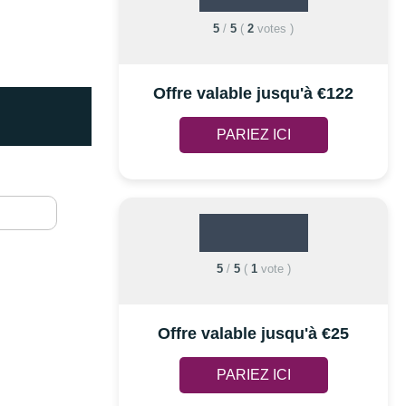
5
/
5
(
2
votes
)
Offre valable jusqu'à €122
PARIEZ ICI
5
/
5
(
1
vote
)
Offre valable jusqu'à €25
PARIEZ ICI