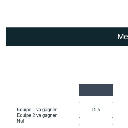
Mei
Equipe 1 va gagner
15.5
Equipe 2 va gagner
Nul