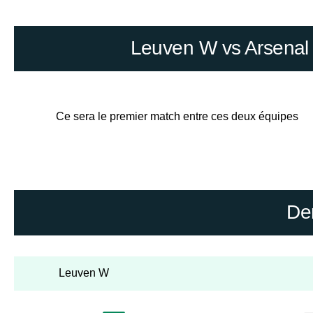
Leuven W vs Arsenal W
Ce sera le premier match entre ces deux équipes
De
Leuven W