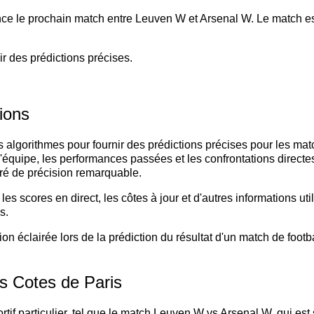
nce le prochain match entre Leuven W et Arsenal W. Le match e
r des prédictions précises.
tions
es algorithmes pour fournir des prédictions précises pour les ma
s d'équipe, les performances passées et les confrontations directe
gré de précision remarquable.
s scores en direct, les côtes à jour et d'autres informations uti
s.
on éclairée lors de la prédiction du résultat d'un match de footb
s Cotes de Paris
rtif particulier, tel que le match Leuven W vs Arsenal W, qui est