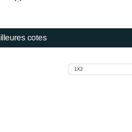
-
:
-
lleures cotes
1X2