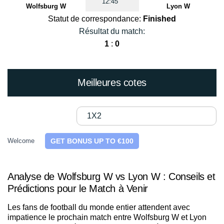
12:45
Wolfsburg W
Lyon W
Statut de correspondance:
Finished
Résultat du match:
1
:
0
Meilleures cotes
1X2
Welcome
GET BONUS UP TO €100
Analyse de Wolfsburg W vs Lyon W : Conseils et
Prédictions pour le Match à Venir
Les fans de football du monde entier attendent avec
impatience le prochain match entre Wolfsburg W et Lyon