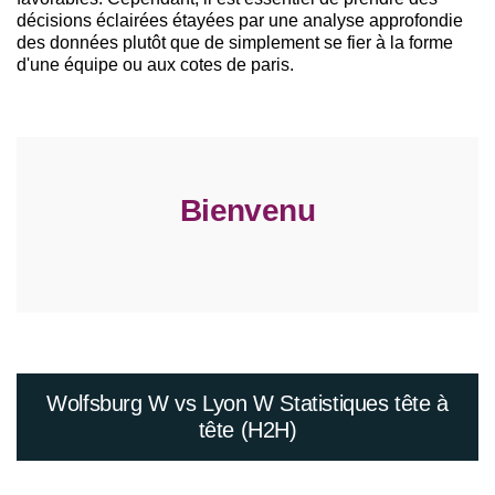
décisions éclairées étayées par une analyse approfondie
des données plutôt que de simplement se fier à la forme
d'une équipe ou aux cotes de paris.
Bienvenu
Wolfsburg W vs Lyon W Statistiques tête à
tête (H2H)