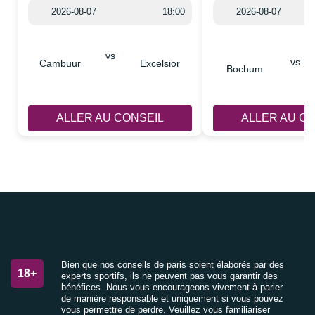
2026-08-07
18:00
2026-08-07
vs
vs
Cambuur
Excelsior
Bochum
ALLER AU CONSEIL
ALLER AU C
Bien que nos conseils de paris soient élaborés par des
18+
experts sportifs, ils ne peuvent pas vous garantir des
bénéfices. Nous vous encourageons vivement à parier
de manière responsable et uniquement si vous pouvez
vous permettre de perdre. Veuillez vous familiariser