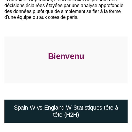
décisions éclairées étayées par une analyse approfondie
des données plutôt que de simplement se fier à la forme
d'une équipe ou aux cotes de paris.
Bienvenu
Spain W vs England W Statistiques tête à
tête (H2H)