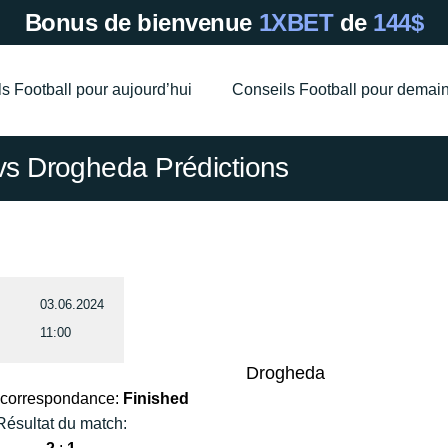
Bonus de bienvenue
1XBET
de
144$
s Football pour aujourd’hui
Conseils Football pour demai
vs Drogheda Prédictions
03.06.2024
11:00
Drogheda
e correspondance:
Finished
Résultat du match: