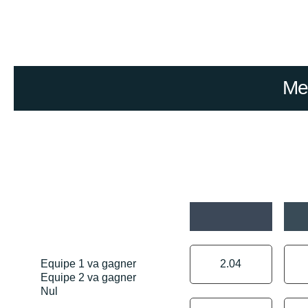
Mei
Equipe 1 va gagner
2.04
Equipe 2 va gagner
Nul