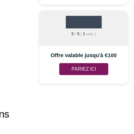
5
/
5
(
1
vote
)
Offre valable jusqu'à €100
PARIEZ ICI
ons