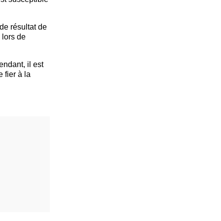
de résultat de
 lors de
ndant, il est
fier à la