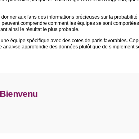
donner aux fans des informations précieuses sur la probabilité 
ns peuvent comprendre comment les équipes se sont comportées
t ainsi le résultat le plus probable.
 une équipe spécifique avec des cotes de paris favorables. Cepe
e analyse approfondie des données plutôt que de simplement se 
Bienvenu