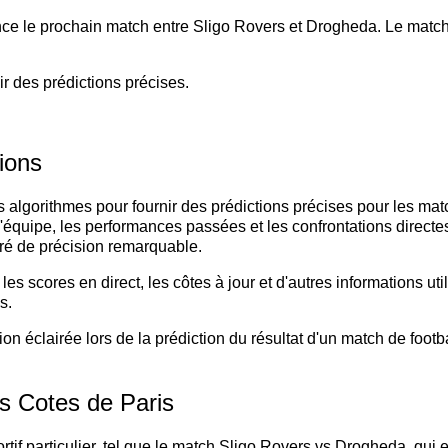
nce le prochain match entre Sligo Rovers et Drogheda. Le match
r des prédictions précises.
tions
es algorithmes pour fournir des prédictions précises pour les ma
s d'équipe, les performances passées et les confrontations directe
gré de précision remarquable.
s scores en direct, les côtes à jour et d'autres informations uti
s.
on éclairée lors de la prédiction du résultat d'un match de footb
s Cotes de Paris
rtif particulier, tel que le match Sligo Rovers vs Drogheda, qui 