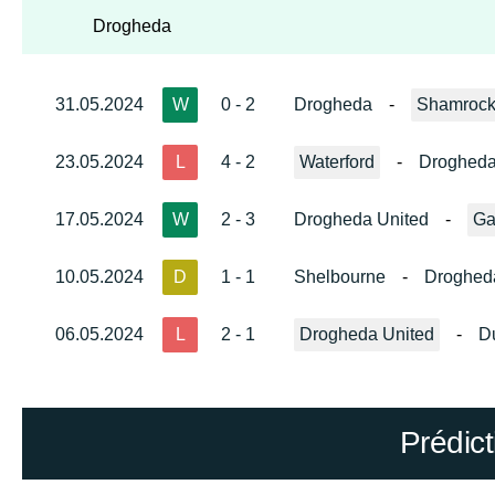
Drogheda
31.05.2024
W
0 - 2
Drogheda
-
Shamrock
23.05.2024
L
4 - 2
Waterford
-
Drogheda
17.05.2024
W
2 - 3
Drogheda United
-
Ga
10.05.2024
D
1 - 1
Shelbourne
-
Droghed
06.05.2024
L
2 - 1
Drogheda United
-
D
Prédict