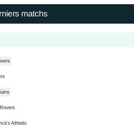
rniers matchs
overs
ers
ians
 Rovers
ick's Athletic