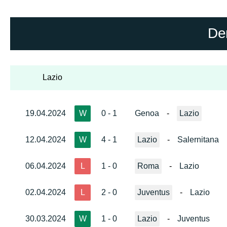
De
Lazio
19.04.2024
W
0 - 1
Genoa
-
Lazio
12.04.2024
W
4 - 1
Lazio
-
Salernitana
06.04.2024
L
1 - 0
Roma
-
Lazio
02.04.2024
L
2 - 0
Juventus
-
Lazio
30.03.2024
W
1 - 0
Lazio
-
Juventus