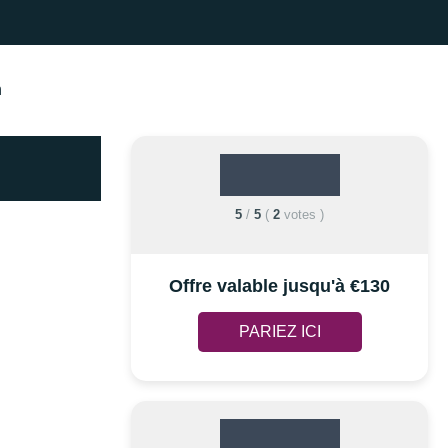
n
5
/
5
(
2
votes
)
Offre valable jusqu'à €130
PARIEZ ICI