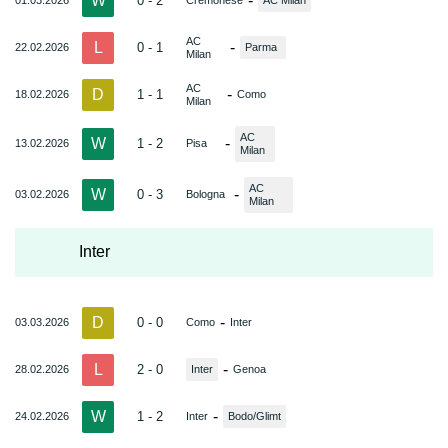
W
-
0 - 2
01.03.2026
Cremonese
AC Milan
AC
L
-
0 - 1
22.02.2026
Parma
Milan
AC
D
-
1 - 1
18.02.2026
Como
Milan
AC
W
-
1 - 2
13.02.2026
Pisa
Milan
AC
W
-
0 - 3
03.02.2026
Bologna
Milan
Inter
D
-
0 - 0
03.03.2026
Como
Inter
L
-
2 - 0
28.02.2026
Inter
Genoa
W
-
1 - 2
24.02.2026
Inter
Bodo/Glimt