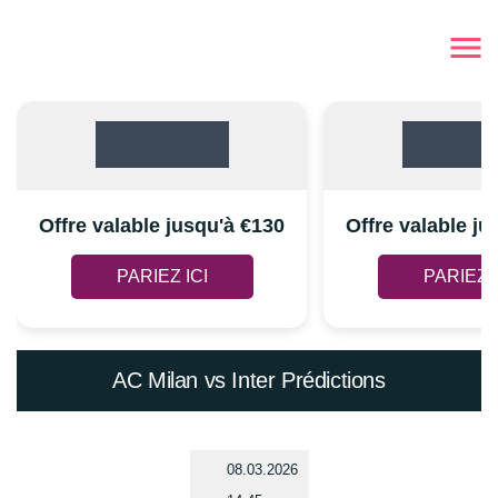
Offre valable jusqu'à €130
Offre valable ju
PARIEZ ICI
PARIEZ I
AC Milan vs Inter Prédictions
08.03.2026