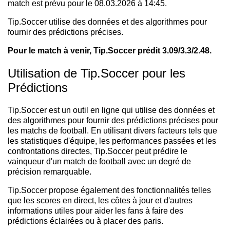
match est prévu pour le 08.03.2026 à 14:45.
Tip.Soccer utilise des données et des algorithmes pour
fournir des prédictions précises.
Pour le match à venir, Tip.Soccer prédit 3.09/3.3/2.48.
Utilisation de Tip.Soccer pour les
Prédictions
Tip.Soccer est un outil en ligne qui utilise des données et
des algorithmes pour fournir des prédictions précises pour
les matchs de football. En utilisant divers facteurs tels que
les statistiques d'équipe, les performances passées et les
confrontations directes, Tip.Soccer peut prédire le
vainqueur d'un match de football avec un degré de
précision remarquable.
Tip.Soccer propose également des fonctionnalités telles
que les scores en direct, les côtes à jour et d'autres
informations utiles pour aider les fans à faire des
prédictions éclairées ou à placer des paris.