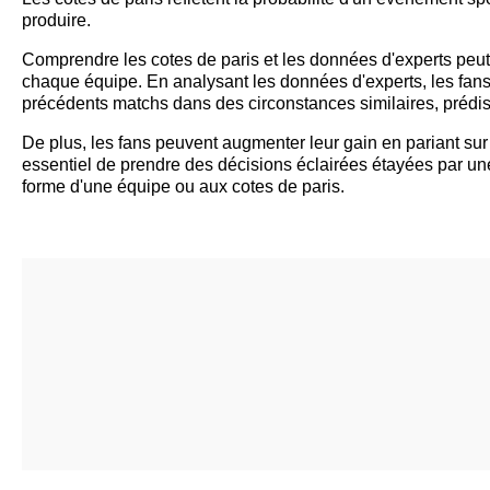
produire.
Comprendre les cotes de paris et les données d'experts peut 
chaque équipe. En analysant les données d'experts, les fa
précédents matchs dans des circonstances similaires, prédisan
De plus, les fans peuvent augmenter leur gain en pariant sur
essentiel de prendre des décisions éclairées étayées par un
forme d'une équipe ou aux cotes de paris.