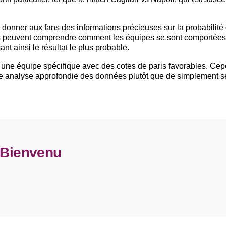
donner aux fans des informations précieuses sur la probabilité 
ns peuvent comprendre comment les équipes se sont comportées
t ainsi le résultat le plus probable.
 une équipe spécifique avec des cotes de paris favorables. Cepe
e analyse approfondie des données plutôt que de simplement se 
Bienvenu