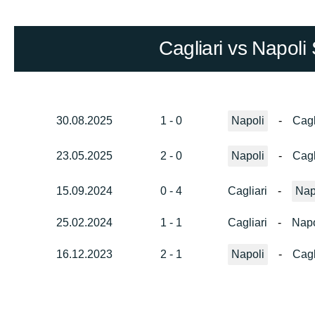
Cagliari vs Napoli 
30.08.2025
1 - 0
Napoli
-
Cagl
23.05.2025
2 - 0
Napoli
-
Cagl
15.09.2024
0 - 4
Cagliari
-
Nap
25.02.2024
1 - 1
Cagliari
-
Napo
16.12.2023
2 - 1
Napoli
-
Cagl