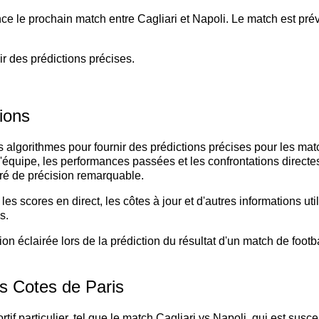
ce le prochain match entre Cagliari et Napoli. Le match est pré
r des prédictions précises.
tions
es algorithmes pour fournir des prédictions précises pour les ma
s d'équipe, les performances passées et les confrontations directe
gré de précision remarquable.
s scores en direct, les côtes à jour et d'autres informations uti
s.
on éclairée lors de la prédiction du résultat d'un match de footb
s Cotes de Paris
tif particulier, tel que le match Cagliari vs Napoli, qui est susc