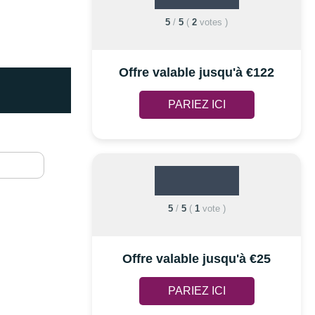
5
/
5
(
2
votes
)
Offre valable jusqu'à €122
PARIEZ ICI
5
/
5
(
1
vote
)
Offre valable jusqu'à €25
PARIEZ ICI