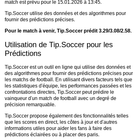
match est prévu pour le 15.01.2026 à 13:45.
Tip.Soccer utilise des données et des algorithmes pour
fournir des prédictions précises.
Pour le match à venir, Tip.Soccer prédit 3.29/3.08/2.58.
Utilisation de Tip.Soccer pour les
Prédictions
Tip.Soccer est un outil en ligne qui utilise des données et
des algorithmes pour fournir des prédictions précises pour
les matchs de football. En utilisant divers facteurs tels que
les statistiques d'équipe, les performances passées et les
confrontations directes, Tip.Soccer peut prédire le
vainqueur d'un match de football avec un degré de
précision remarquable.
Tip.Soccer propose également des fonctionnalités telles
que les scores en direct, les côtes à jour et d'autres
informations utiles pour aider les fans à faire des
prédictions éclairées ou à placer des paris.