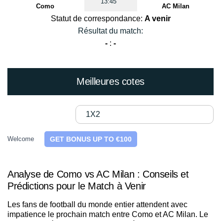
13:45
Como
AC Milan
Statut de correspondance:
A venir
Résultat du match:
-
:
-
Meilleures cotes
1X2
Welcome
GET BONUS UP TO €100
Analyse de Como vs AC Milan : Conseils et
Prédictions pour le Match à Venir
Les fans de football du monde entier attendent avec
impatience le prochain match entre Como et AC Milan. Le