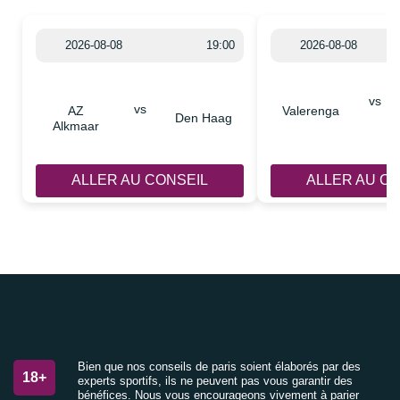
2026-08-08
19:00
2026-08-08
vs
vs
AZ
Valerenga
Den Haag
Alkmaar
ALLER AU CONSEIL
ALLER AU C
Bien que nos conseils de paris soient élaborés par des
18+
experts sportifs, ils ne peuvent pas vous garantir des
bénéfices. Nous vous encourageons vivement à parier