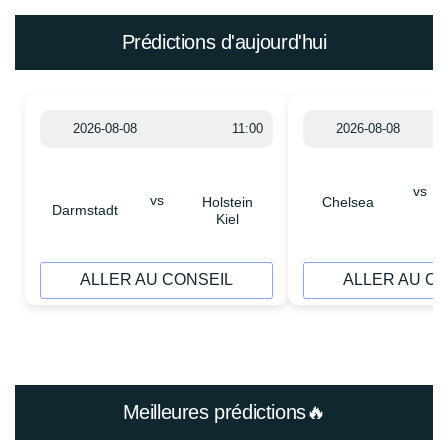
Prédictions d'aujourd'hui
2026-08-08
11:00
2026-08-08
vs
vs
Holstein
Chelsea
Darmstadt
Kiel
ALLER AU CONSEIL
ALLER AU C
Meilleures prédictions🔥