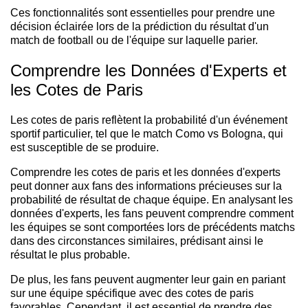
Ces fonctionnalités sont essentielles pour prendre une
décision éclairée lors de la prédiction du résultat d'un
match de football ou de l'équipe sur laquelle parier.
Comprendre les Données d'Experts et
les Cotes de Paris
Les cotes de paris reflètent la probabilité d'un événement
sportif particulier, tel que le match Como vs Bologna, qui
est susceptible de se produire.
Comprendre les cotes de paris et les données d'experts
peut donner aux fans des informations précieuses sur la
probabilité de résultat de chaque équipe. En analysant les
données d'experts, les fans peuvent comprendre comment
les équipes se sont comportées lors de précédents matchs
dans des circonstances similaires, prédisant ainsi le
résultat le plus probable.
De plus, les fans peuvent augmenter leur gain en pariant
sur une équipe spécifique avec des cotes de paris
favorables. Cependant, il est essentiel de prendre des