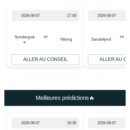
2026-08-07
17:00
2026-08-07
vs
vs
Sonderjysk
Viborg
Sandefjord
e
ALLER AU CONSEIL
ALLER AU C
Meilleures prédictions🔥
2026-08-07
18:30
2026-08-07