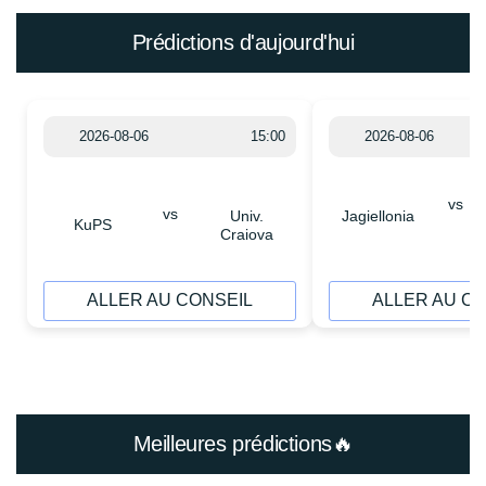
Prédictions d'aujourd'hui
2026-08-06
15:00
2026-08-06
vs
vs
Univ.
Jagiellonia
KuPS
Craiova
ALLER AU CONSEIL
ALLER AU C
Meilleures prédictions🔥