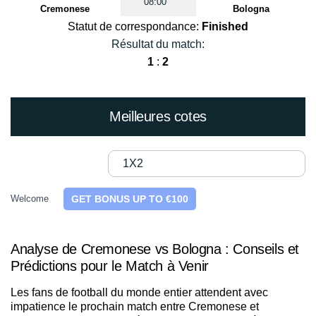
08:00
Cremonese
Bologna
Statut de correspondance:
Finished
Résultat du match:
1
:
2
Meilleures cotes
1X2
Welcome
GET BONUS UP TO €100
Analyse de Cremonese vs Bologna : Conseils et
Prédictions pour le Match à Venir
Les fans de football du monde entier attendent avec
impatience le prochain match entre Cremonese et