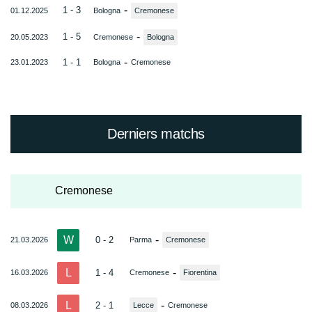
-
1 - 3
01.12.2025
Bologna
Cremonese
-
1 - 5
20.05.2023
Cremonese
Bologna
-
1 - 1
23.01.2023
Bologna
Cremonese
Derniers matchs
Cremonese
W
-
0 - 2
21.03.2026
Parma
Cremonese
L
-
1 - 4
16.03.2026
Cremonese
Fiorentina
L
-
2 - 1
08.03.2026
Lecce
Cremonese