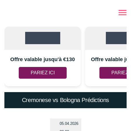
Offre valable jusqu'à €130
Offre valable ju
PARIEZ ICI
PARIEZ I
Cremonese vs Bologna Prédictions
05.04.2026