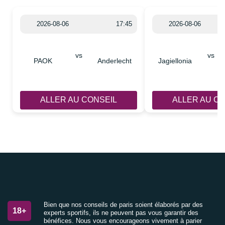
2026-08-06
17:45
2026-08-06
vs
vs
PAOK
Anderlecht
Jagiellonia
ALLER AU CONSEIL
ALLER AU C
Bien que nos conseils de paris soient élaborés par des
18+
experts sportifs, ils ne peuvent pas vous garantir des
bénéfices. Nous vous encourageons vivement à parier