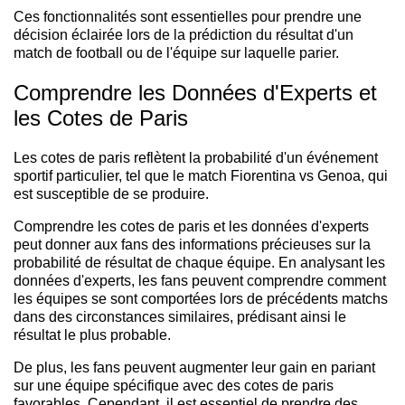
Ces fonctionnalités sont essentielles pour prendre une
décision éclairée lors de la prédiction du résultat d'un
match de football ou de l'équipe sur laquelle parier.
Comprendre les Données d'Experts et
les Cotes de Paris
Les cotes de paris reflètent la probabilité d'un événement
sportif particulier, tel que le match Fiorentina vs Genoa, qui
est susceptible de se produire.
Comprendre les cotes de paris et les données d'experts
peut donner aux fans des informations précieuses sur la
probabilité de résultat de chaque équipe. En analysant les
données d'experts, les fans peuvent comprendre comment
les équipes se sont comportées lors de précédents matchs
dans des circonstances similaires, prédisant ainsi le
résultat le plus probable.
De plus, les fans peuvent augmenter leur gain en pariant
sur une équipe spécifique avec des cotes de paris
favorables. Cependant, il est essentiel de prendre des