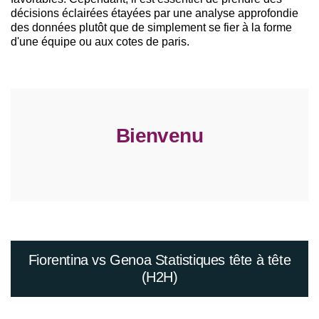
décisions éclairées étayées par une analyse approfondie
des données plutôt que de simplement se fier à la forme
d'une équipe ou aux cotes de paris.
Bienvenu
Fiorentina vs Genoa Statistiques tête à tête
(H2H)