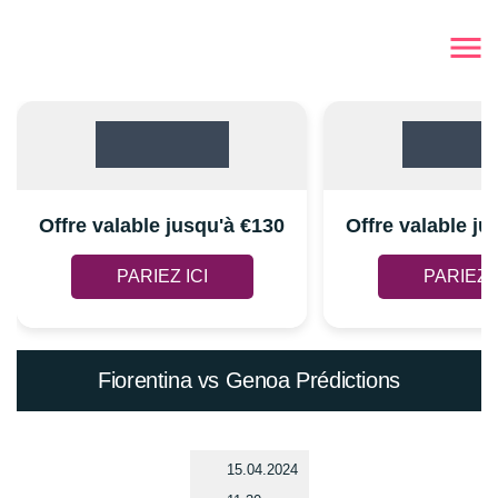
Offre valable jusqu'à €130
Offre valable ju
PARIEZ ICI
PARIEZ I
Fiorentina vs Genoa Prédictions
15.04.2024