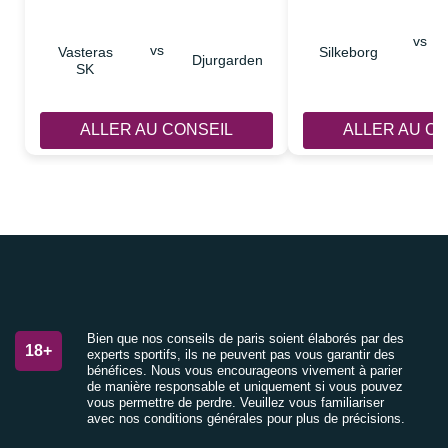
vs
vs
Vasteras
Silkeborg
Djurgarden
SK
ALLER AU CONSEIL
ALLER AU C
Bien que nos conseils de paris soient élaborés par des
18+
experts sportifs, ils ne peuvent pas vous garantir des
bénéfices. Nous vous encourageons vivement à parier
de manière responsable et uniquement si vous pouvez
vous permettre de perdre. Veuillez vous familiariser
avec nos conditions générales pour plus de précisions.