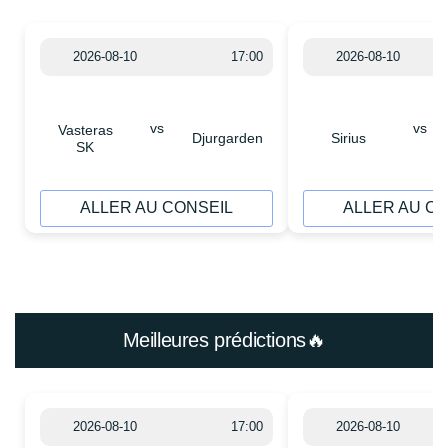
2026-08-10
17:00
2026-08-10
vs
vs
Vasteras
Djurgarden
Sirius
SK
ALLER AU CONSEIL
ALLER AU C
Meilleures prédictions🔥
2026-08-10
17:00
2026-08-10