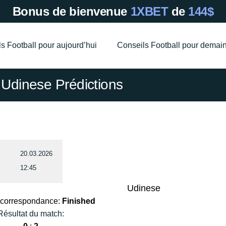
Bonus de bienvenue
1XBET
de
144$
s Football pour aujourd’hui
Conseils Football pour demai
Udinese Prédictions
20.03.2026
12:45
Udinese
e correspondance:
Finished
Résultat du match: