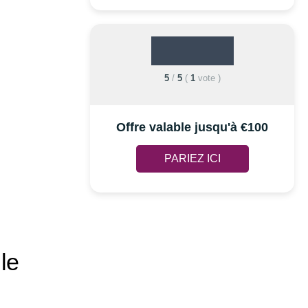
5
/
5
(
1
vote
)
Offre valable jusqu'à €100
PARIEZ ICI
le