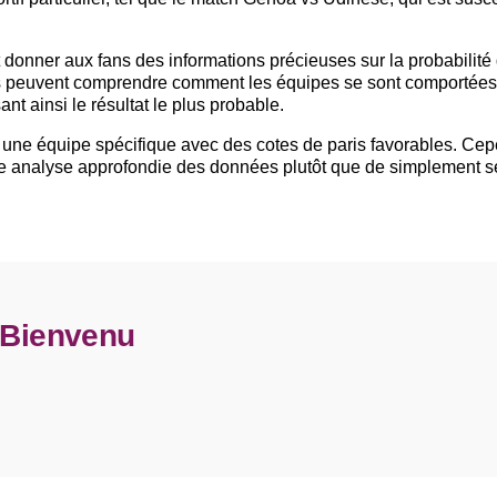
donner aux fans des informations précieuses sur la probabilité 
ns peuvent comprendre comment les équipes se sont comportées
t ainsi le résultat le plus probable.
 une équipe spécifique avec des cotes de paris favorables. Cepe
e analyse approfondie des données plutôt que de simplement se 
Bienvenu