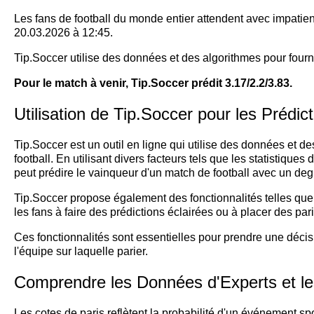
Les fans de football du monde entier attendent avec impatie
20.03.2026 à 12:45.
Tip.Soccer utilise des données et des algorithmes pour fourni
Pour le match à venir, Tip.Soccer prédit 3.17/2.2/3.83.
Utilisation de Tip.Soccer pour les Prédic
Tip.Soccer est un outil en ligne qui utilise des données et d
football. En utilisant divers facteurs tels que les statistique
peut prédire le vainqueur d'un match de football avec un de
Tip.Soccer propose également des fonctionnalités telles que le
les fans à faire des prédictions éclairées ou à placer des pari
Ces fonctionnalités sont essentielles pour prendre une décisi
l'équipe sur laquelle parier.
Comprendre les Données d'Experts et le
Les cotes de paris reflètent la probabilité d'un événement spo