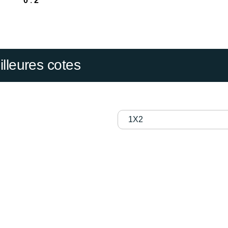
0
:
2
lleures cotes
1X2