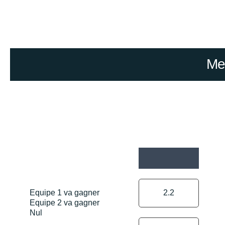
Mei
Equipe 1 va gagner
2.2
Equipe 2 va gagner
Nul