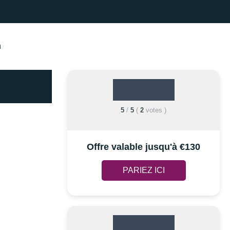
n
5
/
5
(
2
votes
)
Offre valable jusqu'à €130
PARIEZ ICI