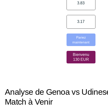
3.83
3.17
Pariez
maintenant
Bienvenu
130 EUR
Analyse de Genoa vs Udinese 
Match à Venir