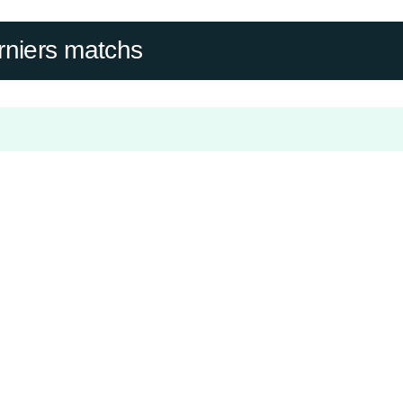
rniers matchs