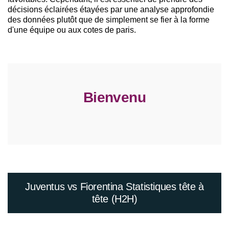
décisions éclairées étayées par une analyse approfondie
des données plutôt que de simplement se fier à la forme
d'une équipe ou aux cotes de paris.
Bienvenu
Juventus vs Fiorentina Statistiques tête à
tête (H2H)