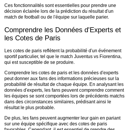
Ces fonctionnalités sont essentielles pour prendre une
décision éclairée lors de la prédiction du résultat d'un
match de football ou de l'équipe sur laquelle parier.
Comprendre les Données d'Experts et
les Cotes de Paris
Les cotes de paris reflètent la probabilité d'un événement
sportif particulier, tel que le match Juventus vs Fiorentina,
qui est susceptible de se produire.
Comprendre les cotes de paris et les données d'experts
peut donner aux fans des informations précieuses sur la
probabilité de résultat de chaque équipe. En analysant les
données d'experts, les fans peuvent comprendre comment
les équipes se sont comportées lors de précédents matchs
dans des circonstances similaires, prédisant ainsi le
résultat le plus probable.
De plus, les fans peuvent augmenter leur gain en pariant
sur une équipe spécifique avec des cotes de paris
favorables. Cependant, il est essentiel de prendre des