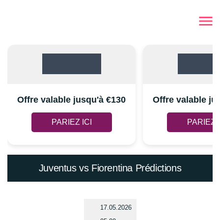
Offre valable jusqu'à €130
Offre valable ju
PARIEZ ICI
PARIEZ I
Juventus vs Fiorentina Prédictions
17.05.2026