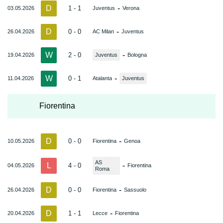
D
-
1 - 1
03.05.2026
Juventus
Verona
D
-
0 - 0
26.04.2026
AC Milan
Juventus
W
-
2 - 0
19.04.2026
Juventus
Bologna
W
-
0 - 1
11.04.2026
Atalanta
Juventus
Fiorentina
D
-
0 - 0
10.05.2026
Fiorentina
Genoa
AS
L
-
4 - 0
04.05.2026
Fiorentina
Roma
D
-
0 - 0
26.04.2026
Fiorentina
Sassuolo
D
-
1 - 1
20.04.2026
Lecce
Fiorentina