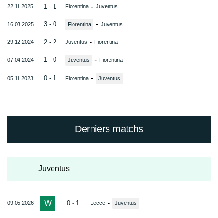
-
1 - 1
22.11.2025
Fiorentina
Juventus
-
3 - 0
16.03.2025
Fiorentina
Juventus
-
2 - 2
29.12.2024
Juventus
Fiorentina
-
1 - 0
07.04.2024
Juventus
Fiorentina
-
0 - 1
05.11.2023
Fiorentina
Juventus
Derniers matchs
Juventus
W
-
0 - 1
09.05.2026
Lecce
Juventus