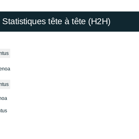
tatistiques tête à tête (H2H)
ntus
enoa
ntus
noa
tus