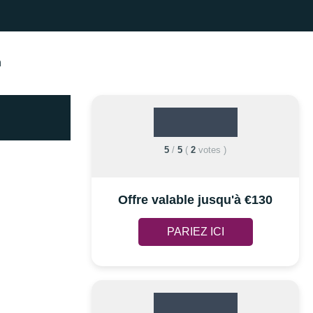
n
5
/
5
(
2
votes
)
Offre valable jusqu'à €130
PARIEZ ICI