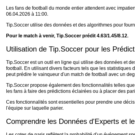
Les fans de football du monde entier attendent avec impatie
06.04.2026 à 11:00.
Tip.Soccer utilise des données et des algorithmes pour fourni
Pour le match à venir, Tip.Soccer prédit 4.63/1.45/8.12.
Utilisation de Tip.Soccer pour les Prédic
Tip.Soccer est un outil en ligne qui utilise des données et d
football. En utilisant divers facteurs tels que les statistique
peut prédire le vainqueur d'un match de football avec un de
Tip.Soccer propose également des fonctionnalités telles que le
les fans à faire des prédictions éclairées ou à placer des pari
Ces fonctionnalités sont essentielles pour prendre une décisi
l'équipe sur laquelle parier.
Comprendre les Données d'Experts et le
Les cotes de paris reflètent la probabilité d'un événement spo