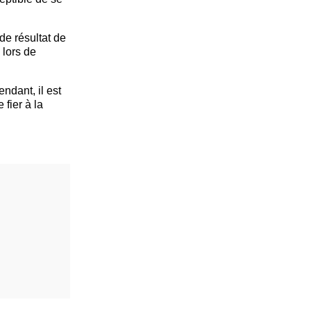
de résultat de
 lors de
ndant, il est
fier à la