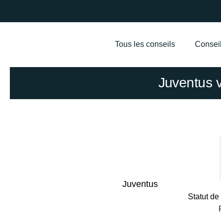
Tous les conseils
Conseil
Juventus 
Juventus
Statut d