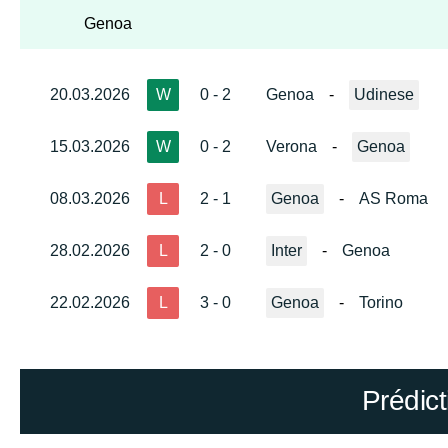
Genoa
20.03.2026
W
0 - 2
Genoa
-
Udinese
15.03.2026
W
0 - 2
Verona
-
Genoa
08.03.2026
L
2 - 1
Genoa
-
AS Roma
28.02.2026
L
2 - 0
Inter
-
Genoa
22.02.2026
L
3 - 0
Genoa
-
Torino
Prédict