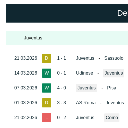
De
Juventus
21.03.2026
D
1 - 1
Juventus
-
Sassuolo
14.03.2026
W
0 - 1
Udinese
-
Juventus
07.03.2026
W
4 - 0
Juventus
-
Pisa
01.03.2026
D
3 - 3
AS Roma
-
Juventus
21.02.2026
L
0 - 2
Juventus
-
Como