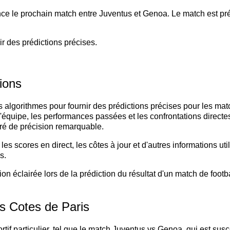
nce le prochain match entre Juventus et Genoa. Le match est pr
r des prédictions précises.
tions
es algorithmes pour fournir des prédictions précises pour les ma
s d'équipe, les performances passées et les confrontations directe
gré de précision remarquable.
s scores en direct, les côtes à jour et d'autres informations uti
s.
on éclairée lors de la prédiction du résultat d'un match de footb
s Cotes de Paris
rtif particulier, tel que le match Juventus vs Genoa, qui est sus