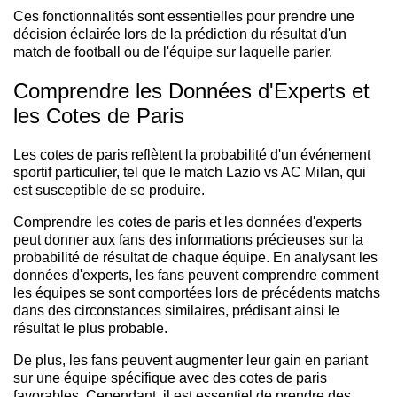
Ces fonctionnalités sont essentielles pour prendre une
décision éclairée lors de la prédiction du résultat d'un
match de football ou de l'équipe sur laquelle parier.
Comprendre les Données d'Experts et
les Cotes de Paris
Les cotes de paris reflètent la probabilité d'un événement
sportif particulier, tel que le match Lazio vs AC Milan, qui
est susceptible de se produire.
Comprendre les cotes de paris et les données d'experts
peut donner aux fans des informations précieuses sur la
probabilité de résultat de chaque équipe. En analysant les
données d'experts, les fans peuvent comprendre comment
les équipes se sont comportées lors de précédents matchs
dans des circonstances similaires, prédisant ainsi le
résultat le plus probable.
De plus, les fans peuvent augmenter leur gain en pariant
sur une équipe spécifique avec des cotes de paris
favorables. Cependant, il est essentiel de prendre des