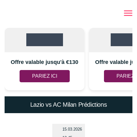
Offre valable jusqu'à €130
Offre valable ju
PARIEZ ICI
PARIEZ I
Lazio vs AC Milan Prédictions
15.03.2026