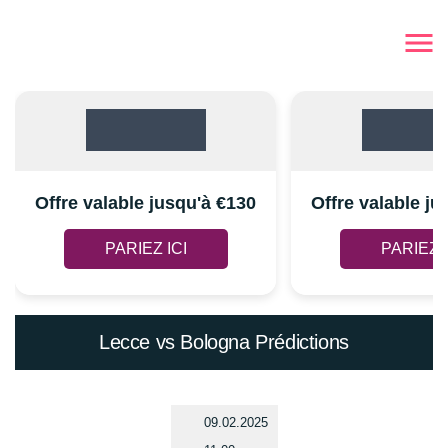
Offre valable jusqu'à €130
Offre valable ju
PARIEZ ICI
PARIEZ I
Lecce vs Bologna Prédictions
09.02.2025