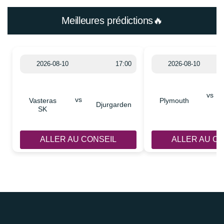
Meilleures prédictions🔥
2026-08-10
17:00
2026-08-10
vs
vs
Vasteras
Plymouth
Djurgarden
SK
ALLER AU CONSEIL
ALLER AU C