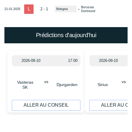
Borussia
L
-
2 - 1
21.01.2025
Bologna
Dortmund
Prédictions d'aujourd'hui
2026-08-10
17:00
2026-08-10
vs
vs
Vasteras
Djurgarden
Sirius
SK
ALLER AU CONSEIL
ALLER AU C