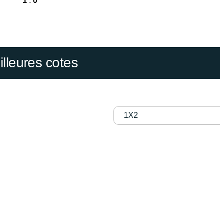
1
:
0
lleures cotes
1X2