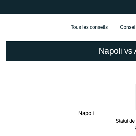
Tous les conseils
Conseil
Napoli vs 
Napoli
Statut d