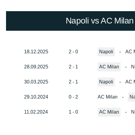
Napoli vs AC Milan 
18.12.2025
2 - 0
Napoli
-
AC 
28.09.2025
2 - 1
AC Milan
-
N
30.03.2025
2 - 1
Napoli
-
AC 
29.10.2024
0 - 2
AC Milan
-
Na
11.02.2024
1 - 0
AC Milan
-
N