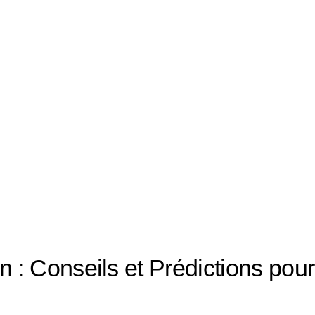
 : Conseils et Prédictions pour