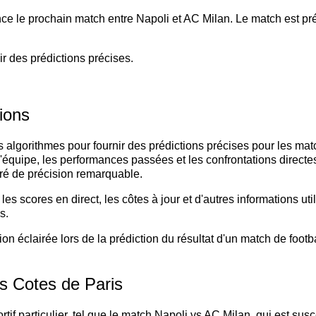
nce le prochain match entre Napoli et AC Milan. Le match est pr
r des prédictions précises.
tions
es algorithmes pour fournir des prédictions précises pour les ma
s d'équipe, les performances passées et les confrontations directe
gré de précision remarquable.
s scores en direct, les côtes à jour et d'autres informations uti
s.
on éclairée lors de la prédiction du résultat d'un match de footb
s Cotes de Paris
rtif particulier, tel que le match Napoli vs AC Milan, qui est sus