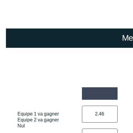
Mei
Equipe 1 va gagner
2.46
Equipe 2 va gagner
Nul