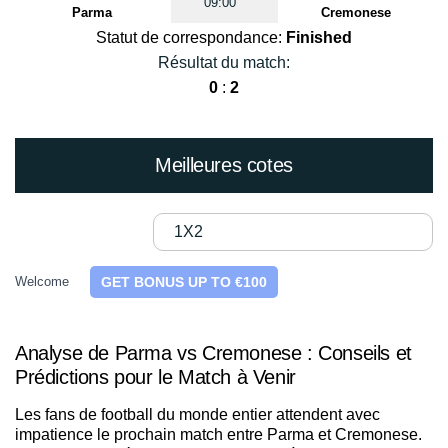
09:00
Parma
Cremonese
Statut de correspondance:
Finished
Résultat du match:
0
:
2
Meilleures cotes
1X2
Welcome
GET BONUS UP TO €100
Analyse de Parma vs Cremonese : Conseils et
Prédictions pour le Match à Venir
Les fans de football du monde entier attendent avec
impatience le prochain match entre Parma et Cremonese.