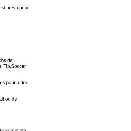
est prévu pour
tchs de
s, Tip.Soccer
les pour aider
all ou de
st susceptible