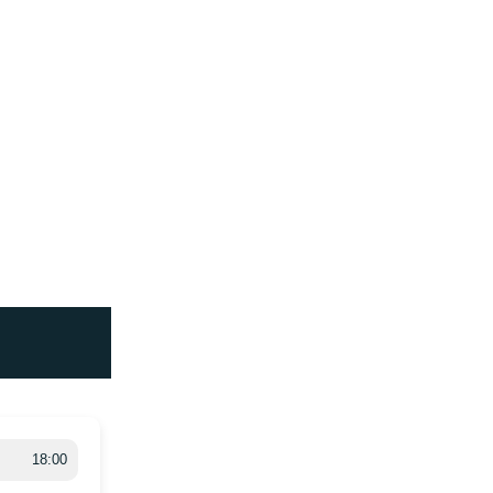
18:00