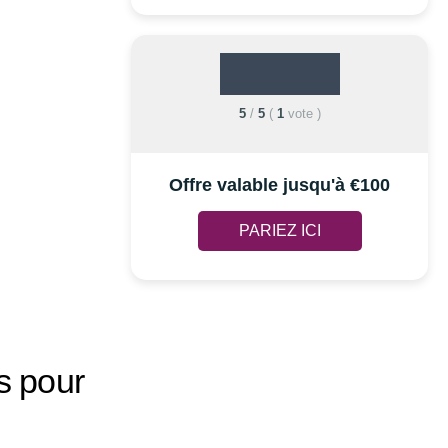
5
/
5
(
1
vote
)
Offre valable jusqu'à €100
PARIEZ ICI
s pour