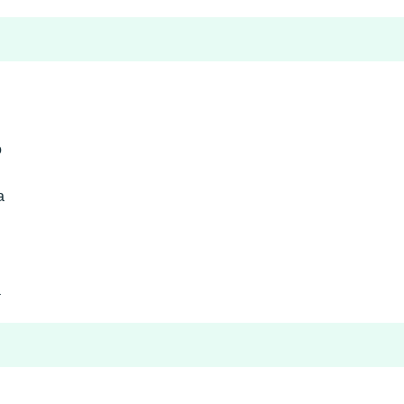
o
a
a