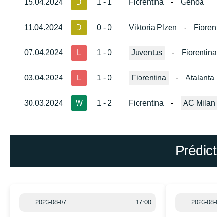
15.04.2024
D
1 - 1
Fiorentina
-
Genoa
11.04.2024
D
0 - 0
Viktoria Plzen
-
Fioren
07.04.2024
L
1 - 0
Juventus
-
Fiorentina
03.04.2024
L
1 - 0
Fiorentina
-
Atalanta
30.03.2024
W
1 - 2
Fiorentina
-
AC Milan
Prédict
2026-08-07
17:00
2026-08-