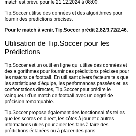
match est prévu pour le 21.12.2024 à 08:00.
Tip.Soccer utilise des données et des algorithmes pour
fournir des prédictions précises.
Pour le match à venir, Tip.Soccer prédit 2.82/3.72/2.46.
Utilisation de Tip.Soccer pour les
Prédictions
Tip.Soccer est un outil en ligne qui utilise des données et
des algorithmes pour fournir des prédictions précises pour
les matchs de football. En utilisant divers facteurs tels que
les statistiques d'équipe, les performances passées et les
confrontations directes, Tip.Soccer peut prédire le
vainqueur d'un match de football avec un degré de
précision remarquable.
Tip.Soccer propose également des fonctionnalités telles
que les scores en direct, les côtes à jour et d'autres
informations utiles pour aider les fans à faire des
prédictions éclairées ou à placer des paris.