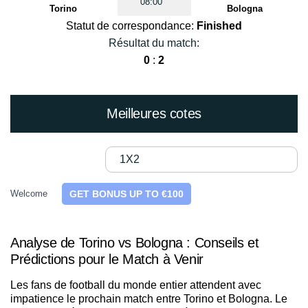
08:00
Torino
Bologna
Statut de correspondance:
Finished
Résultat du match:
0
:
2
Meilleures cotes
1X2
Welcome
GET BONUS UP TO €100
Analyse de Torino vs Bologna : Conseils et
Prédictions pour le Match à Venir
Les fans de football du monde entier attendent avec
impatience le prochain match entre Torino et Bologna. Le