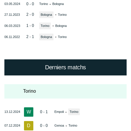
-
0 - 0
03.05.2024
Torino
Bologna
-
2 - 0
27.11.2023
Bologna
Torino
-
1 - 0
06.03.2023
Torino
Bologna
-
2 - 1
06.11.2022
Bologna
Torino
Derniers matchs
Torino
W
-
0 - 1
13.12.2024
Empoli
Torino
D
-
0 - 0
07.12.2024
Genoa
Torino