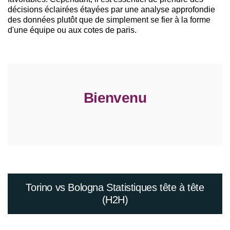
décisions éclairées étayées par une analyse approfondie
des données plutôt que de simplement se fier à la forme
d'une équipe ou aux cotes de paris.
Bienvenu
Torino vs Bologna Statistiques tête à tête
(H2H)