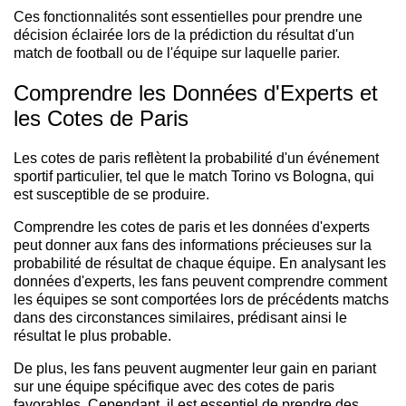
Ces fonctionnalités sont essentielles pour prendre une
décision éclairée lors de la prédiction du résultat d'un
match de football ou de l'équipe sur laquelle parier.
Comprendre les Données d'Experts et
les Cotes de Paris
Les cotes de paris reflètent la probabilité d'un événement
sportif particulier, tel que le match Torino vs Bologna, qui
est susceptible de se produire.
Comprendre les cotes de paris et les données d'experts
peut donner aux fans des informations précieuses sur la
probabilité de résultat de chaque équipe. En analysant les
données d'experts, les fans peuvent comprendre comment
les équipes se sont comportées lors de précédents matchs
dans des circonstances similaires, prédisant ainsi le
résultat le plus probable.
De plus, les fans peuvent augmenter leur gain en pariant
sur une équipe spécifique avec des cotes de paris
favorables. Cependant, il est essentiel de prendre des