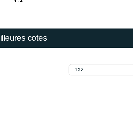
4
:
1
lleures cotes
1X2