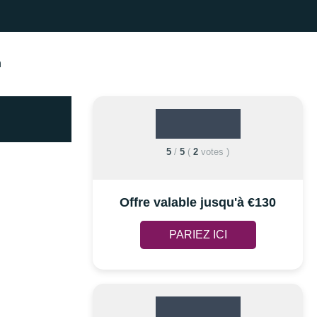
n
5
/
5
(
2
votes
)
Offre valable jusqu'à €130
PARIEZ ICI