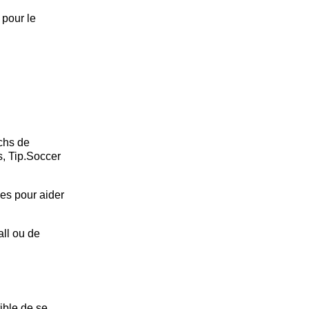
 pour le
tchs de
s, Tip.Soccer
les pour aider
all ou de
tible de se