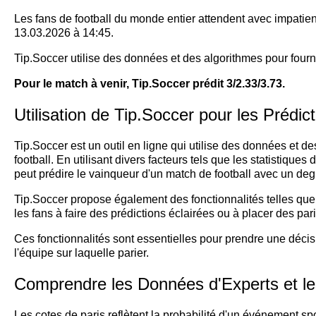
Les fans de football du monde entier attendent avec impatie
13.03.2026 à 14:45.
Tip.Soccer utilise des données et des algorithmes pour fourni
Pour le match à venir, Tip.Soccer prédit 3/2.33/3.73.
Utilisation de Tip.Soccer pour les Prédic
Tip.Soccer est un outil en ligne qui utilise des données et d
football. En utilisant divers facteurs tels que les statistique
peut prédire le vainqueur d'un match de football avec un de
Tip.Soccer propose également des fonctionnalités telles que le
les fans à faire des prédictions éclairées ou à placer des pari
Ces fonctionnalités sont essentielles pour prendre une décisi
l'équipe sur laquelle parier.
Comprendre les Données d'Experts et le
Les cotes de paris reflètent la probabilité d'un événement spo