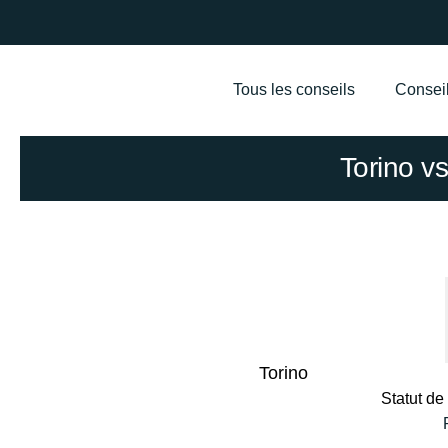
Tous les conseils
Conseil
Torino v
Torino
Statut d