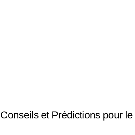
Conseils et Prédictions pour l