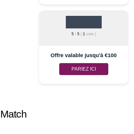
5
/
5
(
1
vote
)
Offre valable jusqu'à €100
PARIEZ ICI
e Match