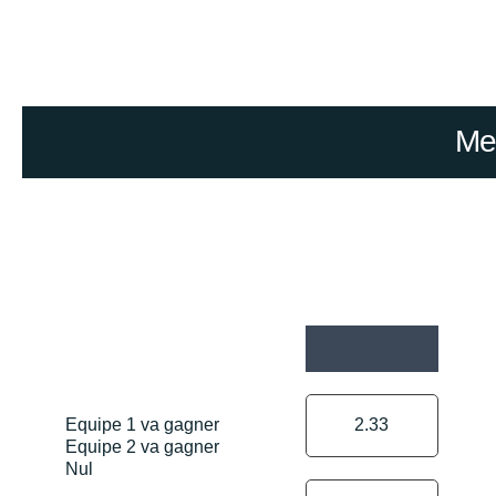
Mei
Equipe 1 va gagner
2.33
Equipe 2 va gagner
Nul