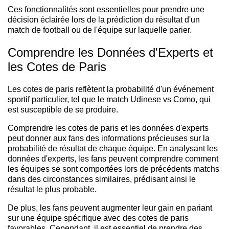
Ces fonctionnalités sont essentielles pour prendre une
décision éclairée lors de la prédiction du résultat d'un
match de football ou de l'équipe sur laquelle parier.
Comprendre les Données d'Experts et
les Cotes de Paris
Les cotes de paris reflètent la probabilité d'un événement
sportif particulier, tel que le match Udinese vs Como, qui
est susceptible de se produire.
Comprendre les cotes de paris et les données d'experts
peut donner aux fans des informations précieuses sur la
probabilité de résultat de chaque équipe. En analysant les
données d'experts, les fans peuvent comprendre comment
les équipes se sont comportées lors de précédents matchs
dans des circonstances similaires, prédisant ainsi le
résultat le plus probable.
De plus, les fans peuvent augmenter leur gain en pariant
sur une équipe spécifique avec des cotes de paris
favorables. Cependant, il est essentiel de prendre des