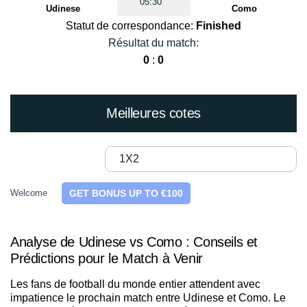
05:30
Udinese
Como
Statut de correspondance:
Finished
Résultat du match:
0
:
0
Meilleures cotes
1X2
Welcome
GET BONUS UP TO €100
Analyse de Udinese vs Como : Conseils et
Prédictions pour le Match à Venir
Les fans de football du monde entier attendent avec
impatience le prochain match entre Udinese et Como. Le