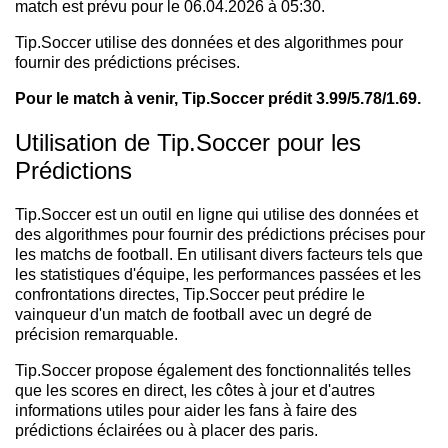
match est prévu pour le 06.04.2026 à 05:30.
Tip.Soccer utilise des données et des algorithmes pour
fournir des prédictions précises.
Pour le match à venir, Tip.Soccer prédit 3.99/5.78/1.69.
Utilisation de Tip.Soccer pour les
Prédictions
Tip.Soccer est un outil en ligne qui utilise des données et
des algorithmes pour fournir des prédictions précises pour
les matchs de football. En utilisant divers facteurs tels que
les statistiques d'équipe, les performances passées et les
confrontations directes, Tip.Soccer peut prédire le
vainqueur d'un match de football avec un degré de
précision remarquable.
Tip.Soccer propose également des fonctionnalités telles
que les scores en direct, les côtes à jour et d'autres
informations utiles pour aider les fans à faire des
prédictions éclairées ou à placer des paris.