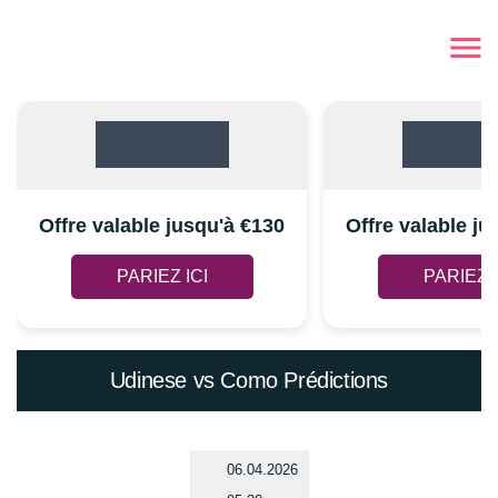
Offre valable jusqu'à €130
Offre valable ju
PARIEZ ICI
PARIEZ I
Udinese vs Como Prédictions
06.04.2026