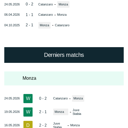
-
0 - 2
24.05.2026
Catanzaro
Monza
-
1 - 1
06.04.2026
Catanzaro
Monza
-
2 - 1
04.10.2025
Monza
Catanzaro
Derniers matchs
Monza
W
-
0 - 2
24.05.2026
Catanzaro
Monza
Juve
W
-
2 - 1
19.05.2026
Monza
Stabia
Juve
D
-
2 - 2
16.05.2026
Monza
Stabia