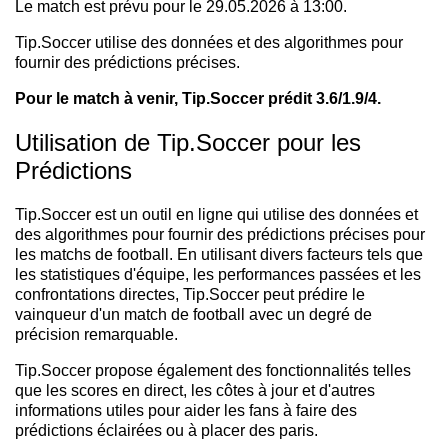
Le match est prévu pour le 29.05.2026 à 13:00.
Tip.Soccer utilise des données et des algorithmes pour
fournir des prédictions précises.
Pour le match à venir, Tip.Soccer prédit 3.6/1.9/4.
Utilisation de Tip.Soccer pour les
Prédictions
Tip.Soccer est un outil en ligne qui utilise des données et
des algorithmes pour fournir des prédictions précises pour
les matchs de football. En utilisant divers facteurs tels que
les statistiques d'équipe, les performances passées et les
confrontations directes, Tip.Soccer peut prédire le
vainqueur d'un match de football avec un degré de
précision remarquable.
Tip.Soccer propose également des fonctionnalités telles
que les scores en direct, les côtes à jour et d'autres
informations utiles pour aider les fans à faire des
prédictions éclairées ou à placer des paris.