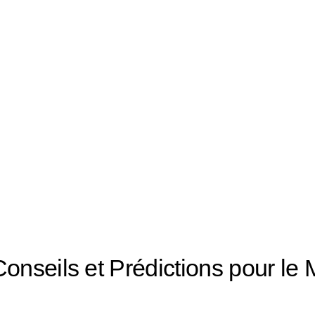
Conseils et Prédictions pour le