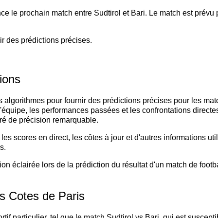
ce le prochain match entre Sudtirol et Bari. Le match est prévu 
r des prédictions précises.
tions
es algorithmes pour fournir des prédictions précises pour les ma
s d'équipe, les performances passées et les confrontations directe
gré de précision remarquable.
s scores en direct, les côtes à jour et d'autres informations uti
s.
on éclairée lors de la prédiction du résultat d'un match de footb
s Cotes de Paris
tif particulier, tel que le match Sudtirol vs Bari, qui est suscept