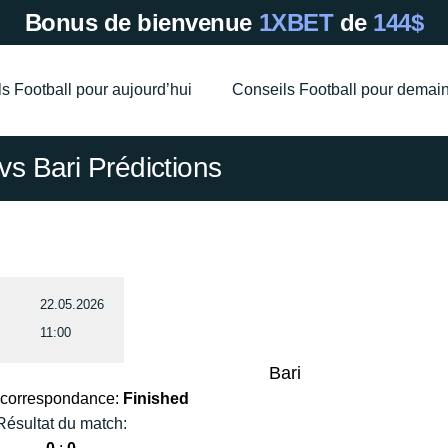
Bonus de bienvenue
1XBET
de
144$
s Football pour aujourd’hui
Conseils Football pour demai
 vs Bari Prédictions
22.05.2026
11:00
Bari
e correspondance:
Finished
Résultat du match: