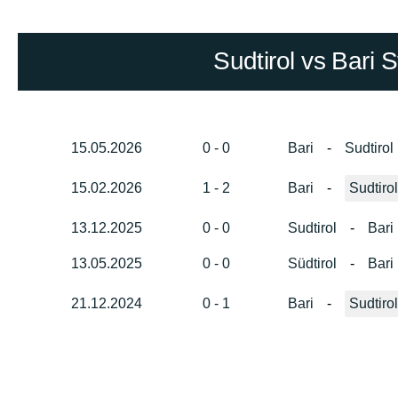
Sudtirol vs Bari S
15.05.2026
0 - 0
Bari
-
Sudtirol
15.02.2026
1 - 2
Bari
-
Sudtirol
13.12.2025
0 - 0
Sudtirol
-
Bari
13.05.2025
0 - 0
Südtirol
-
Bari
21.12.2024
0 - 1
Bari
-
Sudtirol