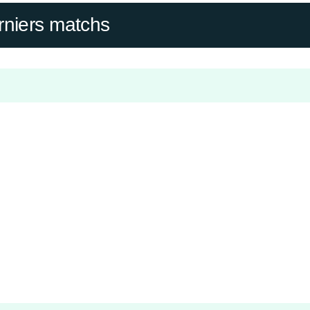
rniers matchs