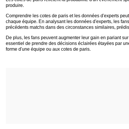
produire.
Comprendre les cotes de paris et les données d'experts peut 
chaque équipe. En analysant les données d'experts, les fa
précédents matchs dans des circonstances similaires, prédisan
De plus, les fans peuvent augmenter leur gain en pariant sur
essentiel de prendre des décisions éclairées étayées par un
forme d'une équipe ou aux cotes de paris.