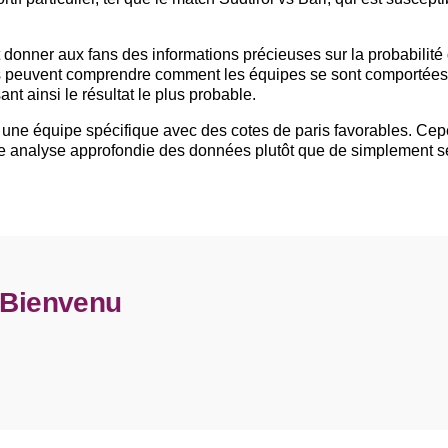
donner aux fans des informations précieuses sur la probabilité 
ns peuvent comprendre comment les équipes se sont comportées
t ainsi le résultat le plus probable.
 une équipe spécifique avec des cotes de paris favorables. Cepe
e analyse approfondie des données plutôt que de simplement se 
Bienvenu