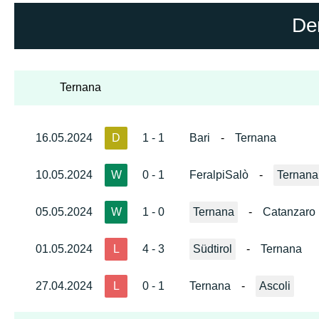
De
Ternana
16.05.2024
D
1 - 1
Bari
-
Ternana
10.05.2024
W
0 - 1
FeralpiSalò
-
Ternana
05.05.2024
W
1 - 0
Ternana
-
Catanzaro
01.05.2024
L
4 - 3
Südtirol
-
Ternana
27.04.2024
L
0 - 1
Ternana
-
Ascoli