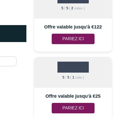
5
/
5
(
2
votes
)
Offre valable jusqu'à €122
PARIEZ ICI
5
/
5
(
1
vote
)
Offre valable jusqu'à €25
PARIEZ ICI