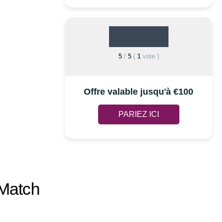
5
/
5
(
1
vote
)
Offre valable jusqu'à €100
PARIEZ ICI
 Match