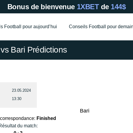
Bonus de bienvenue
1XBET
de
144$
s Football pour aujourd’hui
Conseils Football pour demai
vs Bari Prédictions
23.05.2024
13:30
Bari
e correspondance:
Finished
Résultat du match: