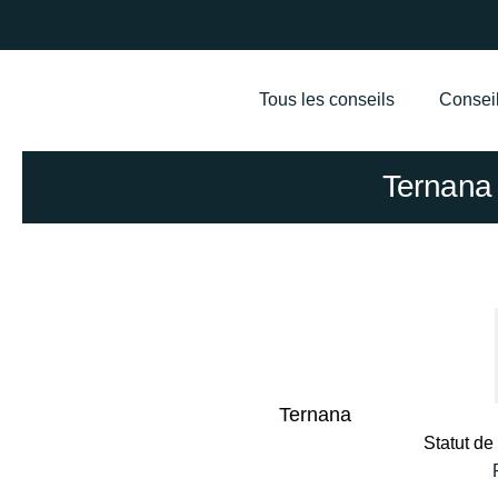
Tous les conseils
Conseil
Ternana 
Ternana
Statut d