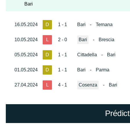
Bari
16.05.2024
D
1 - 1
Bari
-
Ternana
10.05.2024
L
2 - 0
Bari
-
Brescia
05.05.2024
D
1 - 1
Cittadella
-
Bari
01.05.2024
D
1 - 1
Bari
-
Parma
27.04.2024
L
4 - 1
Cosenza
-
Bari
Prédict