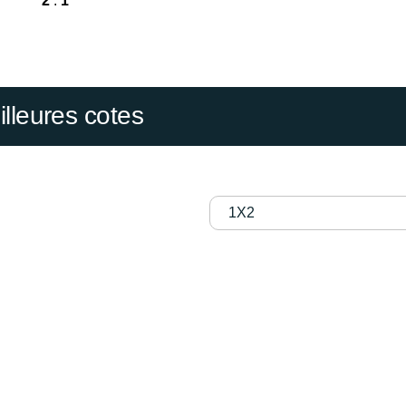
2
:
1
lleures cotes
1X2