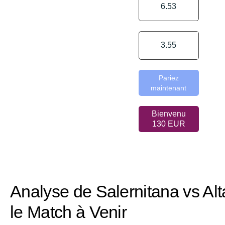
6.53
3.55
Pariez
maintenant
Bienvenu
130 EUR
Analyse de Salernitana vs Alt
le Match à Venir