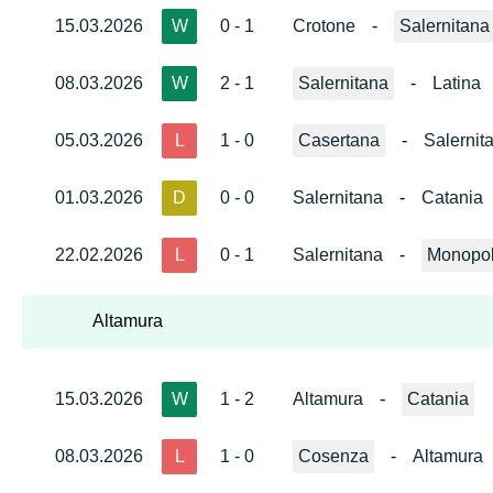
15.03.2026
W
0 - 1
Crotone
-
Salernitana
08.03.2026
W
2 - 1
Salernitana
-
Latina
05.03.2026
L
1 - 0
Casertana
-
Salernit
01.03.2026
D
0 - 0
Salernitana
-
Catania
22.02.2026
L
0 - 1
Salernitana
-
Monopol
Altamura
15.03.2026
W
1 - 2
Altamura
-
Catania
08.03.2026
L
1 - 0
Cosenza
-
Altamura