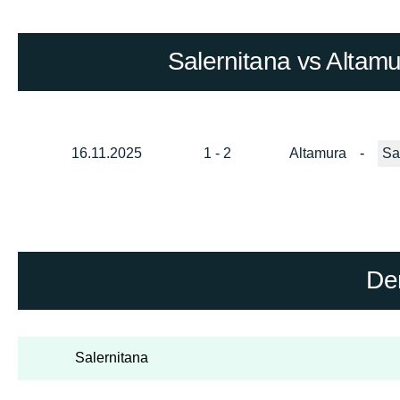
Salernitana vs Altamu
16.11.2025
1 - 2
Altamura
-
Sa
De
Salernitana