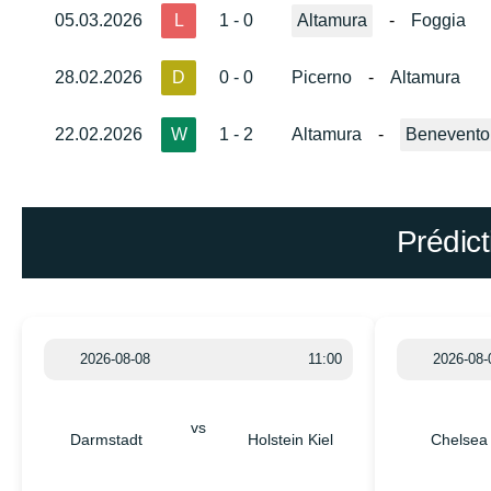
05.03.2026
L
1 - 0
Altamura
-
Foggia
28.02.2026
D
0 - 0
Picerno
-
Altamura
22.02.2026
W
1 - 2
Altamura
-
Benevento
Prédict
2026-08-08
11:00
2026-08-
vs
Darmstadt
Holstein Kiel
Chelsea