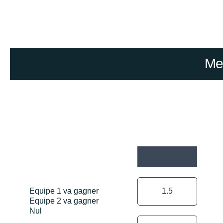
Mei
Equipe 1 va gagner
1.5
Equipe 2 va gagner
Nul