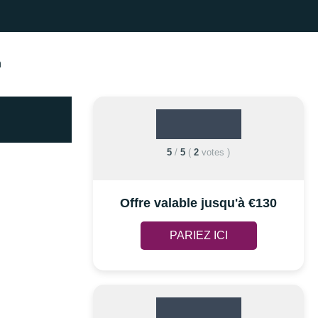
n
5
/
5
(
2
votes
)
Offre valable jusqu'à €130
PARIEZ ICI