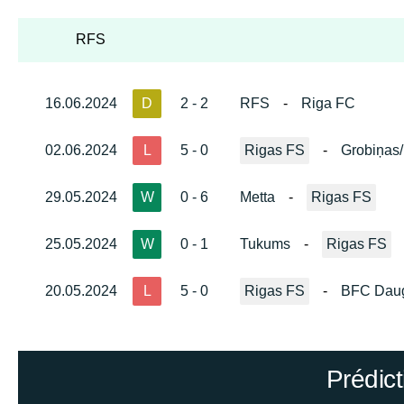
RFS
16.06.2024
D
2 - 2
RFS
-
Riga FC
02.06.2024
L
5 - 0
Rigas FS
-
Grobiņas
29.05.2024
W
0 - 6
Metta
-
Rigas FS
25.05.2024
W
0 - 1
Tukums
-
Rigas FS
20.05.2024
L
5 - 0
Rigas FS
-
BFC Daug
Prédict