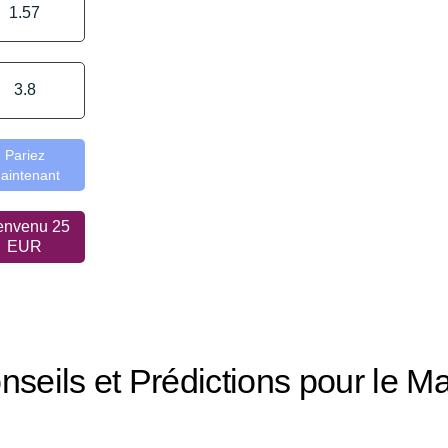
1.57
3.8
Pariez
aintenant
envenu 25
EUR
seils et Prédictions pour le Ma