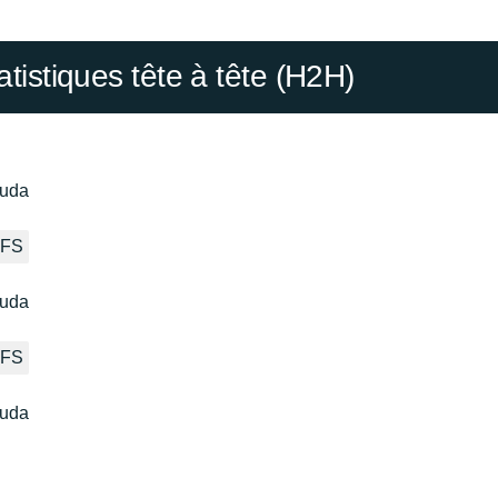
istiques tête à tête (H2H)
uda
 FS
uda
 FS
uda