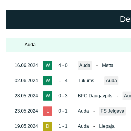
De
Auda
16.06.2024
W
4 - 0
Auda
-
Metta
02.06.2024
W
1 - 4
Tukums
-
Auda
28.05.2024
W
0 - 3
BFC Daugavpils
-
Au
23.05.2024
L
0 - 1
Auda
-
FS Jelgava
19.05.2024
D
1 - 1
Auda
-
Liepaja