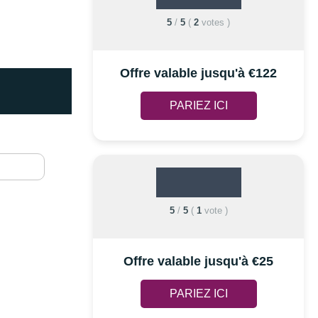
5
/
5
(
2
votes
)
Offre valable jusqu'à €122
PARIEZ ICI
5
/
5
(
1
vote
)
Offre valable jusqu'à €25
PARIEZ ICI