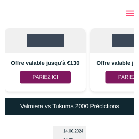
Offre valable jusqu'à €130
Offre valable ju
PARIEZ ICI
PARIEZ I
Valmiera vs Tukums 2000 Prédictions
14.06.2024