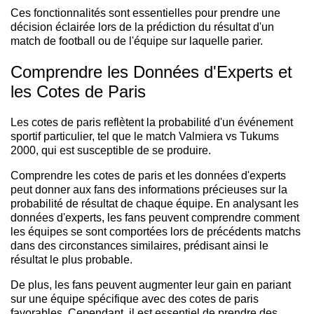
Ces fonctionnalités sont essentielles pour prendre une
décision éclairée lors de la prédiction du résultat d'un
match de football ou de l'équipe sur laquelle parier.
Comprendre les Données d'Experts et
les Cotes de Paris
Les cotes de paris reflètent la probabilité d'un événement
sportif particulier, tel que le match Valmiera vs Tukums
2000, qui est susceptible de se produire.
Comprendre les cotes de paris et les données d'experts
peut donner aux fans des informations précieuses sur la
probabilité de résultat de chaque équipe. En analysant les
données d'experts, les fans peuvent comprendre comment
les équipes se sont comportées lors de précédents matchs
dans des circonstances similaires, prédisant ainsi le
résultat le plus probable.
De plus, les fans peuvent augmenter leur gain en pariant
sur une équipe spécifique avec des cotes de paris
favorables. Cependant, il est essentiel de prendre des