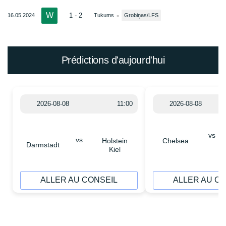
W
-
1 - 2
16.05.2024
Tukums
Grobiņas/LFS
Prédictions d'aujourd'hui
2026-08-08
11:00
2026-08-08
vs
vs
Holstein
Chelsea
Darmstadt
Kiel
ALLER AU CONSEIL
ALLER AU C