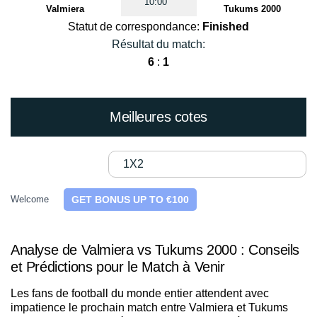
10:00
Valmiera
Tukums 2000
Statut de correspondance:
Finished
Résultat du match:
6
:
1
Meilleures cotes
1X2
Welcome
GET BONUS UP TO €100
Analyse de Valmiera vs Tukums 2000 : Conseils
et Prédictions pour le Match à Venir
Les fans de football du monde entier attendent avec
impatience le prochain match entre Valmiera et Tukums