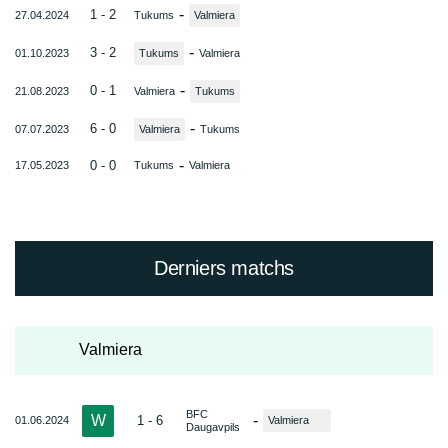
-
1 - 2
27.04.2024
Tukums
Valmiera
-
3 - 2
01.10.2023
Tukums
Valmiera
-
0 - 1
21.08.2023
Valmiera
Tukums
-
6 - 0
07.07.2023
Valmiera
Tukums
-
0 - 0
17.05.2023
Tukums
Valmiera
Derniers matchs
Valmiera
BFC
W
-
1 - 6
01.06.2024
Valmiera
Daugavpils