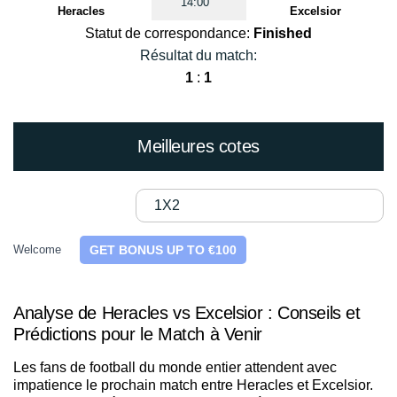
14:00
Heracles
Excelsior
Statut de correspondance:
Finished
Résultat du match:
1
:
1
Meilleures cotes
1X2
Welcome
GET BONUS UP TO €100
Analyse de Heracles vs Excelsior : Conseils et
Prédictions pour le Match à Venir
Les fans de football du monde entier attendent avec
impatience le prochain match entre Heracles et Excelsior.