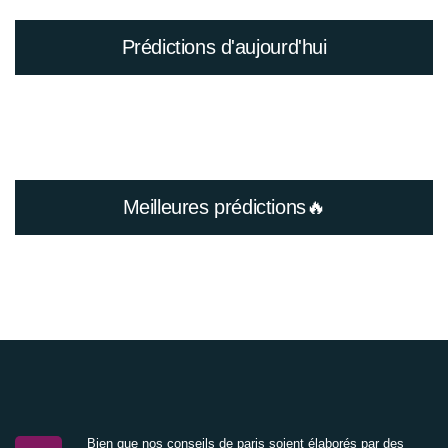
Prédictions d'aujourd'hui
Meilleures prédictions🔥
Bien que nos conseils de paris soient élaborés par des