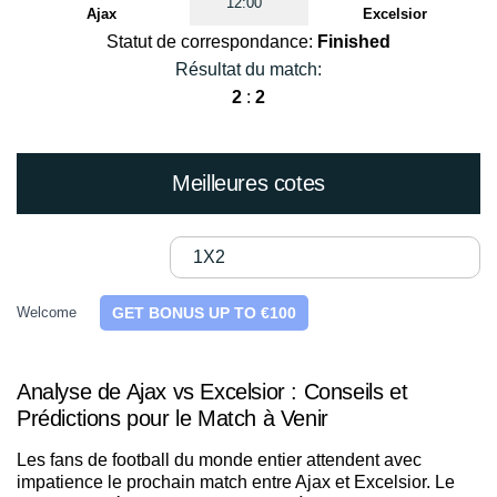
12:00
Ajax
Excelsior
Statut de correspondance:
Finished
Résultat du match:
2
:
2
Meilleures cotes
1X2
Welcome
GET BONUS UP TO €100
Analyse de Ajax vs Excelsior : Conseils et
Prédictions pour le Match à Venir
Les fans de football du monde entier attendent avec
impatience le prochain match entre Ajax et Excelsior. Le