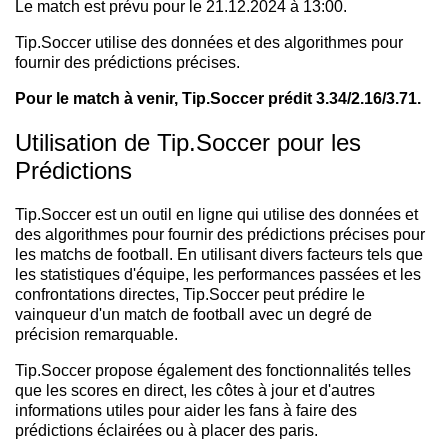
Le match est prévu pour le 21.12.2024 à 13:00.
Tip.Soccer utilise des données et des algorithmes pour
fournir des prédictions précises.
Pour le match à venir, Tip.Soccer prédit 3.34/2.16/3.71.
Utilisation de Tip.Soccer pour les
Prédictions
Tip.Soccer est un outil en ligne qui utilise des données et
des algorithmes pour fournir des prédictions précises pour
les matchs de football. En utilisant divers facteurs tels que
les statistiques d'équipe, les performances passées et les
confrontations directes, Tip.Soccer peut prédire le
vainqueur d'un match de football avec un degré de
précision remarquable.
Tip.Soccer propose également des fonctionnalités telles
que les scores en direct, les côtes à jour et d'autres
informations utiles pour aider les fans à faire des
prédictions éclairées ou à placer des paris.