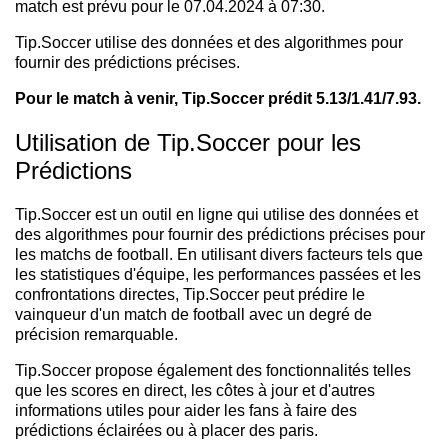
match est prévu pour le 07.04.2024 à 07:30.
Tip.Soccer utilise des données et des algorithmes pour
fournir des prédictions précises.
Pour le match à venir, Tip.Soccer prédit 5.13/1.41/7.93.
Utilisation de Tip.Soccer pour les
Prédictions
Tip.Soccer est un outil en ligne qui utilise des données et
des algorithmes pour fournir des prédictions précises pour
les matchs de football. En utilisant divers facteurs tels que
les statistiques d'équipe, les performances passées et les
confrontations directes, Tip.Soccer peut prédire le
vainqueur d'un match de football avec un degré de
précision remarquable.
Tip.Soccer propose également des fonctionnalités telles
que les scores en direct, les côtes à jour et d'autres
informations utiles pour aider les fans à faire des
prédictions éclairées ou à placer des paris.