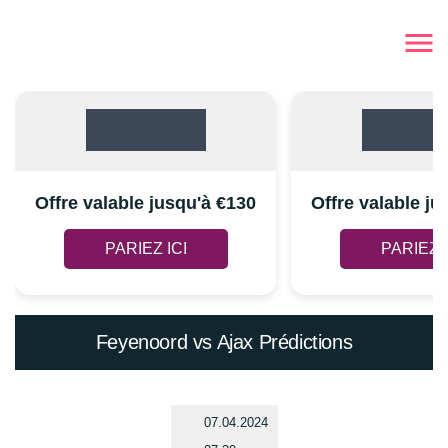
Offre valable jusqu'à €130
Offre valable ju
PARIEZ ICI
PARIEZ I
Feyenoord vs Ajax Prédictions
07.04.2024