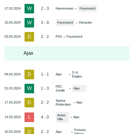
W
-
2 - 3
17.03.2024
Heerenveen
Feyenoord
W
-
3 - 0
10.03.2024
Feyenoord
Heracles
D
-
2 - 2
03.03.2024
PSV
Feyenoord
Ajax
G.A.
D
-
1 - 1
04.04.2024
Ajax
Eagles
PEC
W
-
1 - 3
31.03.2024
Ajax
Zwolle
Sparta
D
-
2 - 2
17.03.2024
Ajax
Rotterdam
Aston
L
-
4 - 0
14.03.2024
Ajax
Villa
Fortuna
D
-
2 - 2
10.03.2024
Ajax
Sittard