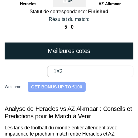
11:45
Heracles
AZ Alkmaar
Statut de correspondance:
Finished
Résultat du match:
5
:
0
Meilleures cotes
1X2
Welcome
GET BONUS UP TO €100
Analyse de Heracles vs AZ Alkmaar : Conseils et
Prédictions pour le Match à Venir
Les fans de football du monde entier attendent avec
impatience le prochain match entre Heracles et AZ