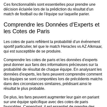
Ces fonctionnalités sont essentielles pour prendre une
décision éclairée lors de la prédiction du résultat d'un
match de football ou de l'équipe sur laquelle parier.
Comprendre les Données d'Experts et
les Cotes de Paris
Les cotes de paris reflètent la probabilité d'un événement
sportif particulier, tel que le match Heracles vs AZ Alkmaar,
qui est susceptible de se produire.
Comprendre les cotes de paris et les données d'experts
peut donner aux fans des informations précieuses sur la
probabilité de résultat de chaque équipe. En analysant les
données d'experts, les fans peuvent comprendre comment
les équipes se sont comportées lors de précédents matchs
dans des circonstances similaires, prédisant ainsi le
résultat le plus probable.
De plus, les fans peuvent augmenter leur gain en pariant
sur une équipe spécifique avec des cotes de paris
favorables. Cependant, il est essentiel de prendre des