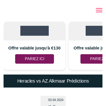
Offre valable jusqu'à €130
Offre valable ju
PARIEZ ICI
PARIEZ I
Heracles vs AZ Alkmaar Prédictions
03.04.2024