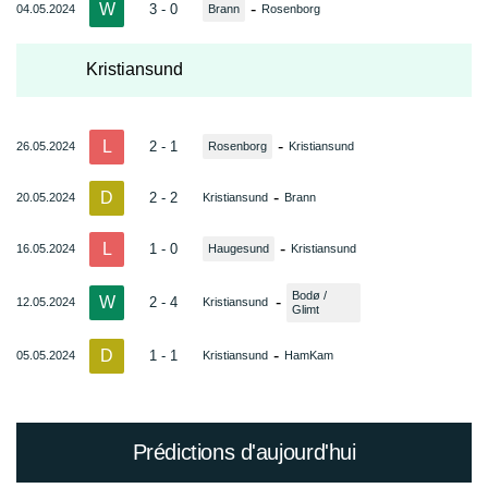
W
-
3 - 0
04.05.2024
Brann
Rosenborg
Kristiansund
L
-
2 - 1
26.05.2024
Rosenborg
Kristiansund
D
-
2 - 2
20.05.2024
Kristiansund
Brann
L
-
1 - 0
16.05.2024
Haugesund
Kristiansund
Bodø /
W
-
2 - 4
12.05.2024
Kristiansund
Glimt
D
-
1 - 1
05.05.2024
Kristiansund
HamKam
Prédictions d'aujourd'hui