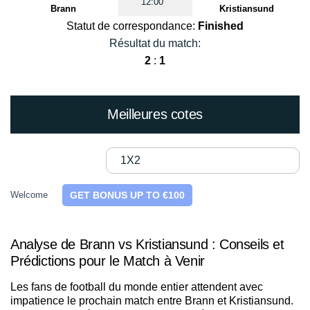
12:00
Brann
Kristiansund
Statut de correspondance:
Finished
Résultat du match:
2
:
1
Meilleures cotes
1X2
Welcome
GET BONUS UP TO €100
Analyse de Brann vs Kristiansund : Conseils et
Prédictions pour le Match à Venir
Les fans de football du monde entier attendent avec
impatience le prochain match entre Brann et Kristiansund.