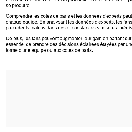
se produire.
Comprendre les cotes de paris et les données d'experts peut 
chaque équipe. En analysant les données d'experts, les fa
précédents matchs dans des circonstances similaires, prédisan
De plus, les fans peuvent augmenter leur gain en pariant sur
essentiel de prendre des décisions éclairées étayées par un
forme d'une équipe ou aux cotes de paris.