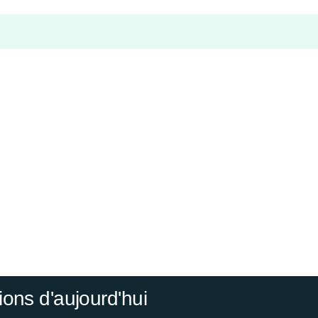
ions d'aujourd'hui