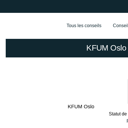
Tous les conseils
Conseil
KFUM Oslo 
KFUM Oslo
Statut d