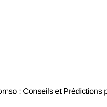
so : Conseils et Prédictions p