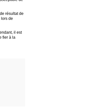
de résultat de
 lors de
ndant, il est
fier à la