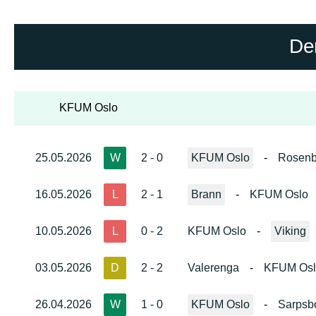
De
KFUM Oslo
25.05.2026
W
2 - 0
KFUM Oslo
-
Rosenb
16.05.2026
L
2 - 1
Brann
-
KFUM Oslo
10.05.2026
L
0 - 2
KFUM Oslo
-
Viking
03.05.2026
D
2 - 2
Valerenga
-
KFUM Osl
26.04.2026
W
1 - 0
KFUM Oslo
-
Sarpsb