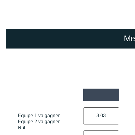
Mei
Equipe 1 va gagner
3.03
Equipe 2 va gagner
Nul