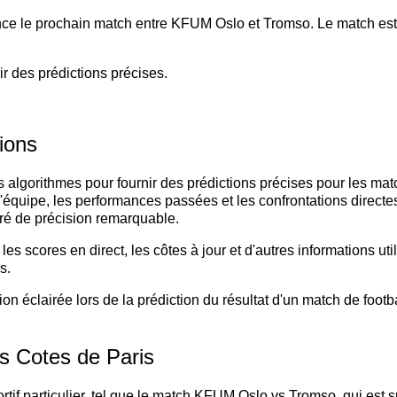
ence le prochain match entre KFUM Oslo et Tromso. Le match est
r des prédictions précises.
tions
es algorithmes pour fournir des prédictions précises pour les ma
s d'équipe, les performances passées et les confrontations directe
gré de précision remarquable.
s scores en direct, les côtes à jour et d'autres informations uti
s.
on éclairée lors de la prédiction du résultat d'un match de footb
s Cotes de Paris
ortif particulier, tel que le match KFUM Oslo vs Tromso, qui est 