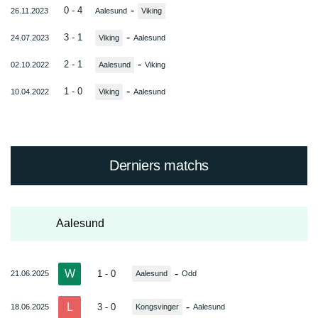
-
0 - 4
26.11.2023
Aalesund
Viking
-
3 - 1
24.07.2023
Viking
Aalesund
-
2 - 1
02.10.2022
Aalesund
Viking
-
1 - 0
10.04.2022
Viking
Aalesund
Derniers matchs
Aalesund
W
-
1 - 0
21.06.2025
Aalesund
Odd
L
-
3 - 0
18.06.2025
Kongsvinger
Aalesund