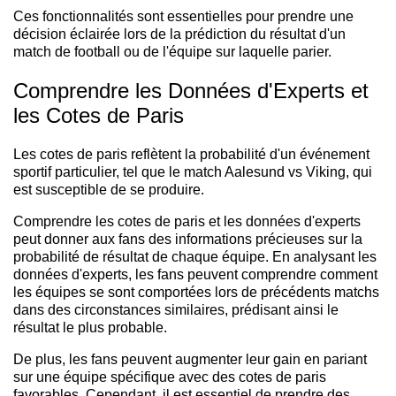
Ces fonctionnalités sont essentielles pour prendre une
décision éclairée lors de la prédiction du résultat d'un
match de football ou de l'équipe sur laquelle parier.
Comprendre les Données d'Experts et
les Cotes de Paris
Les cotes de paris reflètent la probabilité d'un événement
sportif particulier, tel que le match Aalesund vs Viking, qui
est susceptible de se produire.
Comprendre les cotes de paris et les données d'experts
peut donner aux fans des informations précieuses sur la
probabilité de résultat de chaque équipe. En analysant les
données d'experts, les fans peuvent comprendre comment
les équipes se sont comportées lors de précédents matchs
dans des circonstances similaires, prédisant ainsi le
résultat le plus probable.
De plus, les fans peuvent augmenter leur gain en pariant
sur une équipe spécifique avec des cotes de paris
favorables. Cependant, il est essentiel de prendre des