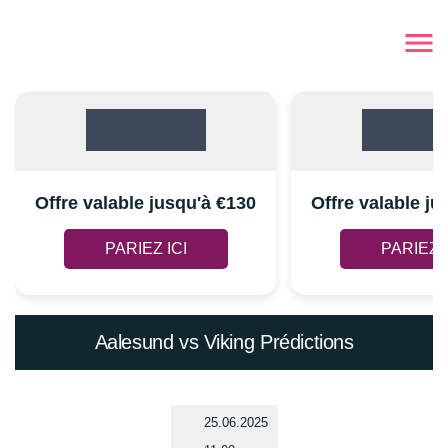
Offre valable jusqu'à €130
Offre valable ju
PARIEZ ICI
PARIEZ I
Aalesund vs Viking Prédictions
25.06.2025