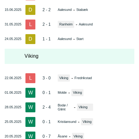
D
-
2 - 2
15.06.2025
Aalesund
Stabæk
L
-
2 - 1
31.05.2025
Ranheim
Aalesund
D
-
1 - 1
24.05.2025
Aalesund
Start
Viking
L
-
3 - 0
22.06.2025
Viking
Fredrikstad
W
-
0 - 1
01.06.2025
Molde
Viking
Bodø /
W
-
2 - 4
28.05.2025
Viking
Glimt
W
-
0 - 1
25.05.2025
Kristiansund
Viking
W
-
0 - 7
20.05.2025
Åsane
Viking