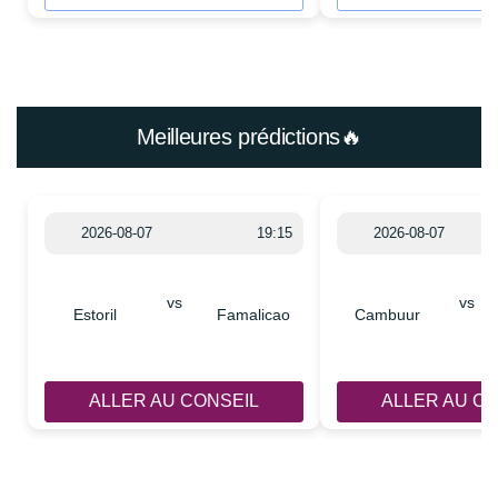
Meilleures prédictions🔥
2026-08-07
19:15
2026-08-07
vs
vs
Estoril
Famalicao
Cambuur
ALLER AU CONSEIL
ALLER AU C