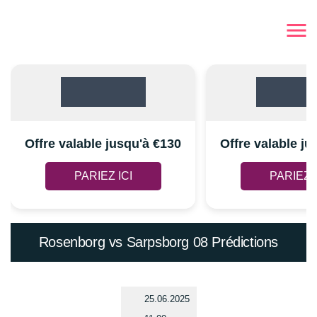
Offre valable jusqu'à €130
Offre valable ju
PARIEZ ICI
PARIEZ I
Rosenborg vs Sarpsborg 08 Prédictions
25.06.2025