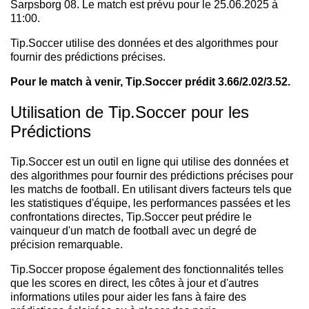
Sarpsborg 08. Le match est prévu pour le 25.06.2025 à
11:00.
Tip.Soccer utilise des données et des algorithmes pour
fournir des prédictions précises.
Pour le match à venir, Tip.Soccer prédit 3.66/2.02/3.52.
Utilisation de Tip.Soccer pour les
Prédictions
Tip.Soccer est un outil en ligne qui utilise des données et
des algorithmes pour fournir des prédictions précises pour
les matchs de football. En utilisant divers facteurs tels que
les statistiques d'équipe, les performances passées et les
confrontations directes, Tip.Soccer peut prédire le
vainqueur d'un match de football avec un degré de
précision remarquable.
Tip.Soccer propose également des fonctionnalités telles
que les scores en direct, les côtes à jour et d'autres
informations utiles pour aider les fans à faire des