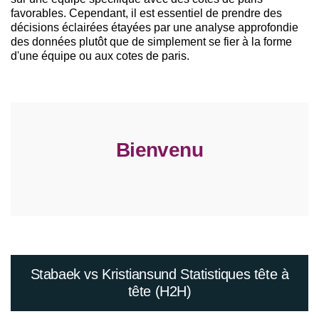
favorables. Cependant, il est essentiel de prendre des
décisions éclairées étayées par une analyse approfondie
des données plutôt que de simplement se fier à la forme
d'une équipe ou aux cotes de paris.
Bienvenu
Stabaek vs Kristiansund Statistiques tête à
tête (H2H)