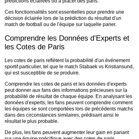
prédictions éclairées ou à placer des paris.
Ces fonctionnalités sont essentielles pour prendre une
décision éclairée lors de la prédiction du résultat d'un
match de football ou de l'équipe sur laquelle parier.
Comprendre les Données d'Experts et
les Cotes de Paris
Les cotes de paris reflètent la probabilité d'un événement
sportif particulier, tel que le match Stabaek vs Kristiansund,
qui est susceptible de se produire.
Comprendre les cotes de paris et les données d'experts
peut donner aux fans des informations précieuses sur la
probabilité de résultat de chaque équipe. En analysant les
données d'experts, les fans peuvent comprendre comment
les équipes se sont comportées lors de précédents matchs
dans des circonstances similaires, prédisant ainsi le
résultat le plus probable.
De plus, les fans peuvent augmenter leur gain en pariant
sur une équipe spécifique avec des cotes de paris