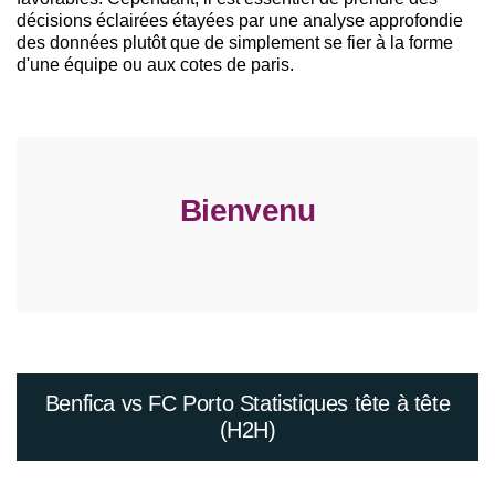
décisions éclairées étayées par une analyse approfondie
des données plutôt que de simplement se fier à la forme
d'une équipe ou aux cotes de paris.
Bienvenu
Benfica vs FC Porto Statistiques tête à tête
(H2H)