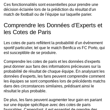
Ces fonctionnalités sont essentielles pour prendre une
décision éclairée lors de la prédiction du résultat d'un
match de football ou de l'équipe sur laquelle parier.
Comprendre les Données d'Experts et
les Cotes de Paris
Les cotes de paris reflètent la probabilité d'un événement
sportif particulier, tel que le match Benfica vs FC Porto, qui
est susceptible de se produire.
Comprendre les cotes de paris et les données d'experts
peut donner aux fans des informations précieuses sur la
probabilité de résultat de chaque équipe. En analysant les
données d'experts, les fans peuvent comprendre comment
les équipes se sont comportées lors de précédents matchs
dans des circonstances similaires, prédisant ainsi le
résultat le plus probable.
De plus, les fans peuvent augmenter leur gain en pariant
sur une équipe spécifique avec des cotes de paris
favorables. Cependant, il est essentiel de prendre des