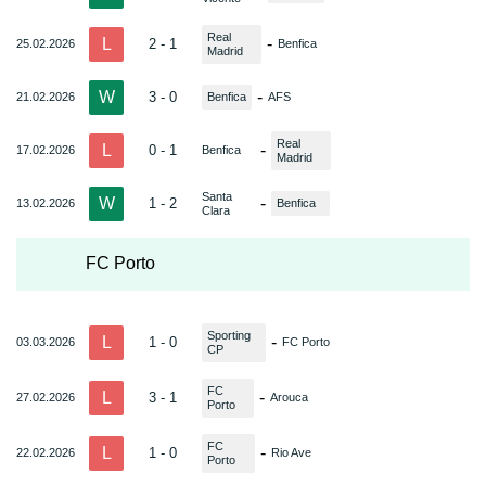
Real
L
-
2 - 1
25.02.2026
Benfica
Madrid
W
-
3 - 0
21.02.2026
Benfica
AFS
Real
L
-
0 - 1
17.02.2026
Benfica
Madrid
Santa
W
-
1 - 2
13.02.2026
Benfica
Clara
FC Porto
Sporting
L
-
1 - 0
03.03.2026
FC Porto
CP
FC
L
-
3 - 1
27.02.2026
Arouca
Porto
FC
L
-
1 - 0
22.02.2026
Rio Ave
Porto