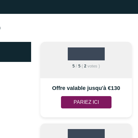
n
5
/
5
(
2
votes
)
Offre valable jusqu'à €130
PARIEZ ICI