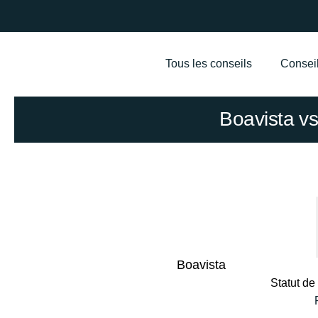
Tous les conseils
Conseil
Boavista vs
Boavista
Statut d