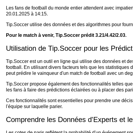
Les fans de football du monde entier attendent avec impatie
20.01.2025 à 14:15.
Tip.Soccer utilise des données et des algorithmes pour fourni
Pour le match à venir, Tip.Soccer prédit 3.21/4.42/2.03.
Utilisation de Tip.Soccer pour les Prédic
Tip.Soccer est un outil en ligne qui utilise des données et d
football. En utilisant divers facteurs tels que les statistique
peut prédire le vainqueur d'un match de football avec un de
Tip.Soccer propose également des fonctionnalités telles que le
les fans à faire des prédictions éclairées ou à placer des pari
Ces fonctionnalités sont essentielles pour prendre une décisi
l'équipe sur laquelle parier.
Comprendre les Données d'Experts et le
Les cotes de paris reflètent la probabilité d'un événement spo