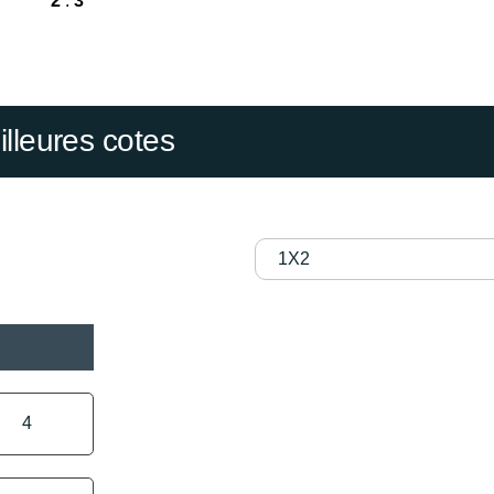
2
:
3
lleures cotes
1X2
4