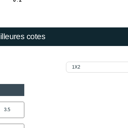
0
:
2
lleures cotes
1X2
3.5