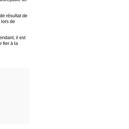
de résultat de
 lors de
ndant, il est
fier à la