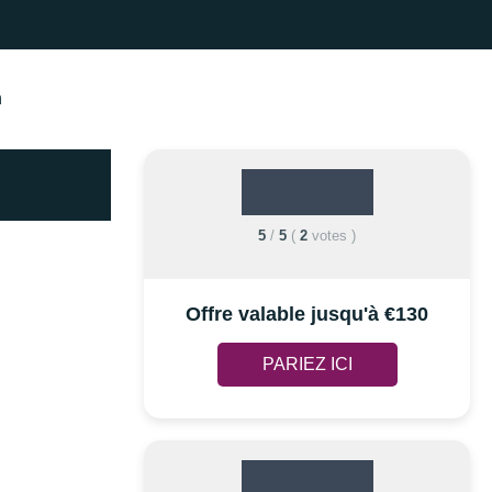
n
5
/
5
(
2
votes
)
Offre valable jusqu'à €130
PARIEZ ICI