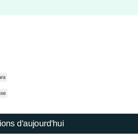
ara
nse
ions d'aujourd'hui