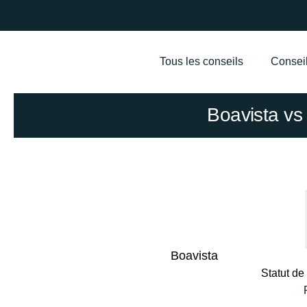
Tous les conseils
Conseil
Boavista vs
Boavista
Statut d