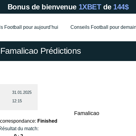
Bonus de bienvenue
1XBET
de
144$
s Football pour aujourd’hui
Conseils Football pour demai
 Famalicao Prédictions
31.01.2025
12:15
Famalicao
e correspondance:
Finished
Résultat du match: