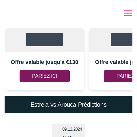
Offre valable jusqu'à €130
Offre valable ju
PARIEZ ICI
PARIEZ I
Estrela vs Arouca Prédictions
09.12.2024