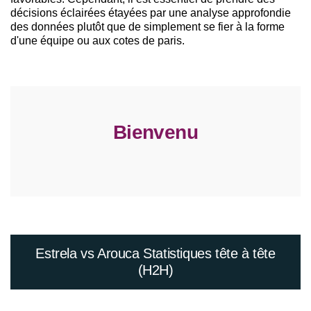
décisions éclairées étayées par une analyse approfondie
des données plutôt que de simplement se fier à la forme
d'une équipe ou aux cotes de paris.
Bienvenu
Estrela vs Arouca Statistiques tête à tête
(H2H)