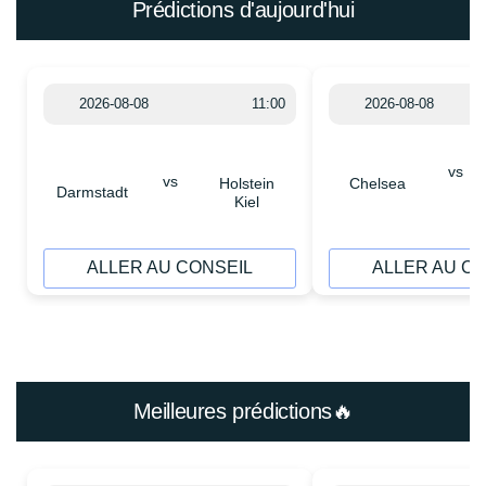
Prédictions d'aujourd'hui
2026-08-08
11:00
2026-08-08
vs
vs
Holstein
Chelsea
Darmstadt
Kiel
ALLER AU CONSEIL
ALLER AU C
Meilleures prédictions🔥