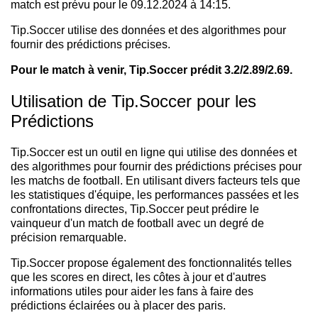
match est prévu pour le 09.12.2024 à 14:15.
Tip.Soccer utilise des données et des algorithmes pour
fournir des prédictions précises.
Pour le match à venir, Tip.Soccer prédit 3.2/2.89/2.69.
Utilisation de Tip.Soccer pour les
Prédictions
Tip.Soccer est un outil en ligne qui utilise des données et
des algorithmes pour fournir des prédictions précises pour
les matchs de football. En utilisant divers facteurs tels que
les statistiques d'équipe, les performances passées et les
confrontations directes, Tip.Soccer peut prédire le
vainqueur d'un match de football avec un degré de
précision remarquable.
Tip.Soccer propose également des fonctionnalités telles
que les scores en direct, les côtes à jour et d'autres
informations utiles pour aider les fans à faire des
prédictions éclairées ou à placer des paris.