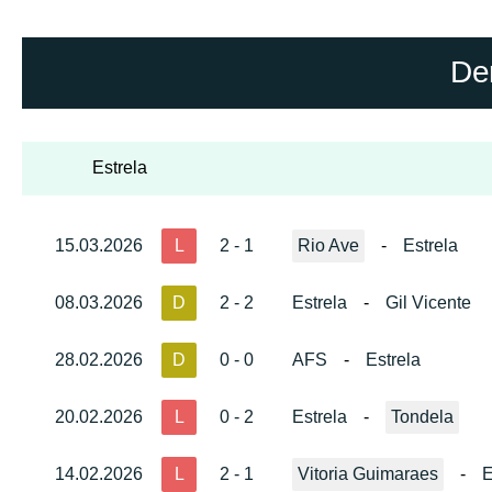
De
Estrela
15.03.2026
L
2 - 1
Rio Ave
-
Estrela
08.03.2026
D
2 - 2
Estrela
-
Gil Vicente
28.02.2026
D
0 - 0
AFS
-
Estrela
20.02.2026
L
0 - 2
Estrela
-
Tondela
14.02.2026
L
2 - 1
Vitoria Guimaraes
-
E