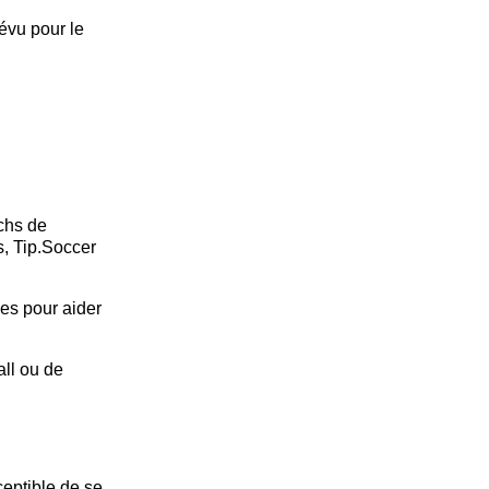
évu pour le
tchs de
s, Tip.Soccer
les pour aider
all ou de
ceptible de se