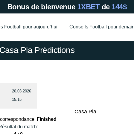
Bonus de bienvenue
1XBET
de
144$
s Football pour aujourd’hui
Conseils Football pour demai
 Casa Pia Prédictions
20.03.2026
15:15
Casa Pia
e correspondance:
Finished
Résultat du match: