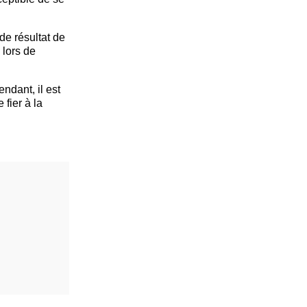
de résultat de
 lors de
ndant, il est
fier à la