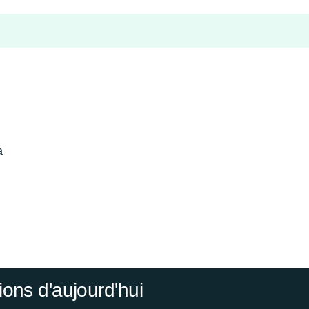
a
ions d'aujourd'hui