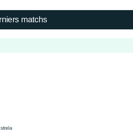
rniers matchs
strela