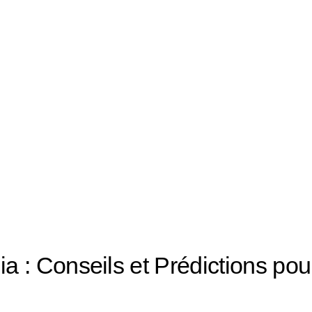
a : Conseils et Prédictions pour