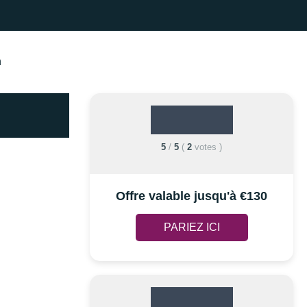
n
5
/
5
(
2
votes
)
Offre valable jusqu'à €130
PARIEZ ICI