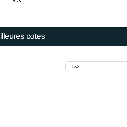
4
:
0
lleures cotes
1X2