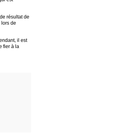
de résultat de
 lors de
ndant, il est
fier à la