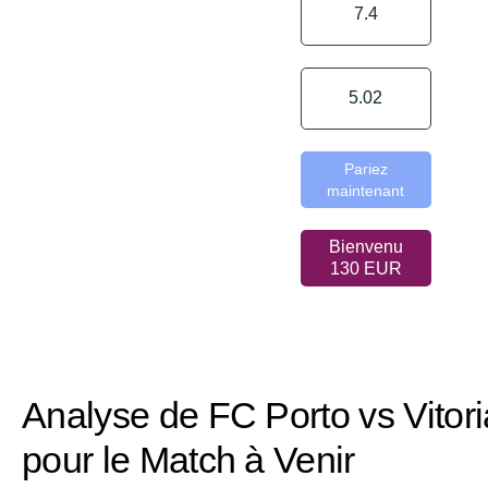
7.4
5.02
Pariez
maintenant
Bienvenu
130 EUR
Analyse de FC Porto vs Vitori
pour le Match à Venir