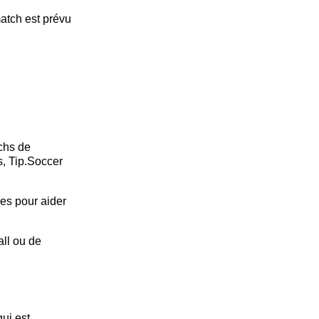
atch est prévu
tchs de
s, Tip.Soccer
les pour aider
all ou de
qui est