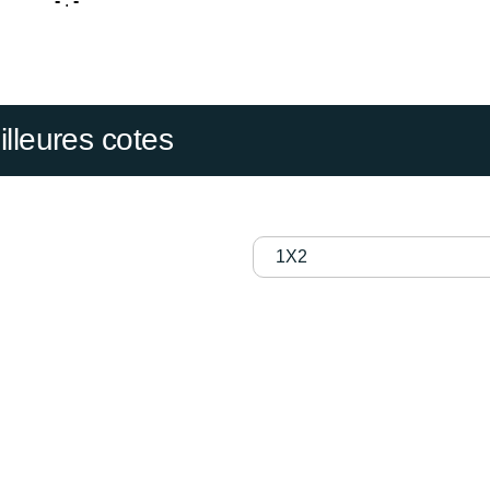
-
:
-
lleures cotes
1X2