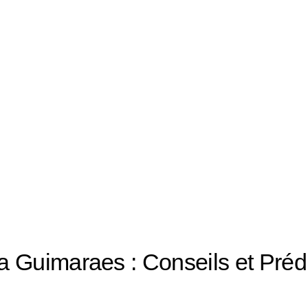
a Guimaraes : Conseils et Préd