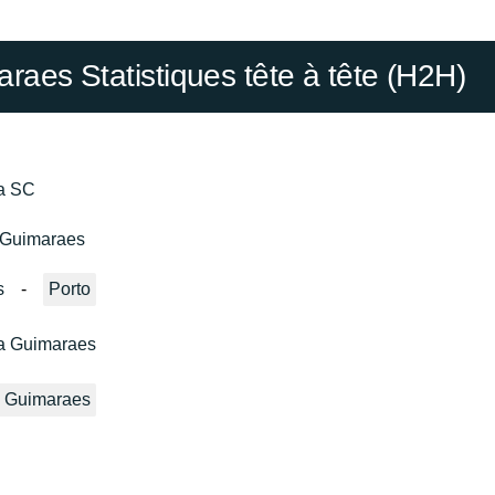
araes Statistiques tête à tête (H2H)
ia SC
a Guimaraes
s
-
Porto
ia Guimaraes
a Guimaraes