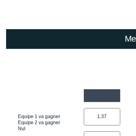
Mei
Equipe 1 va gagner
1.37
Equipe 2 va gagner
Nul