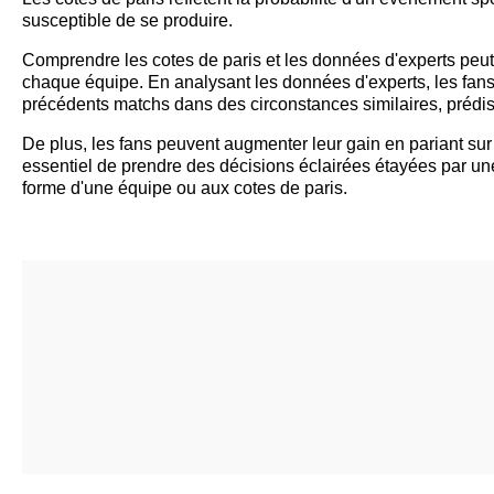
susceptible de se produire.
Comprendre les cotes de paris et les données d'experts peut 
chaque équipe. En analysant les données d'experts, les fa
précédents matchs dans des circonstances similaires, prédisan
De plus, les fans peuvent augmenter leur gain en pariant sur
essentiel de prendre des décisions éclairées étayées par un
forme d'une équipe ou aux cotes de paris.