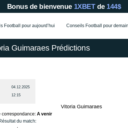
Bonus de bienvenue
1XBET
de
144$
s Football pour aujourd’hui
Conseils Football pour demai
oria Guimaraes Prédictions
04.12.2025
12:15
Vitoria Guimaraes
e correspondance:
A venir
Résultat du match: