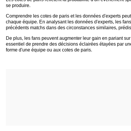
se produire.
Comprendre les cotes de paris et les données d'experts peut 
chaque équipe. En analysant les données d'experts, les fa
précédents matchs dans des circonstances similaires, prédisan
De plus, les fans peuvent augmenter leur gain en pariant sur
essentiel de prendre des décisions éclairées étayées par un
forme d'une équipe ou aux cotes de paris.