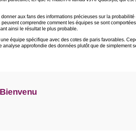
donner aux fans des informations précieuses sur la probabilité 
ns peuvent comprendre comment les équipes se sont comportées
t ainsi le résultat le plus probable.
 une équipe spécifique avec des cotes de paris favorables. Cepe
e analyse approfondie des données plutôt que de simplement se 
Bienvenu