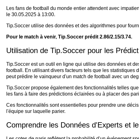
Les fans de football du monde entier attendent avec impatien
le 30.05.2025 à 13:00.
Tip.Soccer utilise des données et des algorithmes pour fourni
Pour le match à venir, Tip.Soccer prédit 2.86/2.15/3.74.
Utilisation de Tip.Soccer pour les Prédic
Tip.Soccer est un outil en ligne qui utilise des données et d
football. En utilisant divers facteurs tels que les statistique
peut prédire le vainqueur d'un match de football avec un de
Tip.Soccer propose également des fonctionnalités telles que le
les fans à faire des prédictions éclairées ou à placer des pari
Ces fonctionnalités sont essentielles pour prendre une décisi
l'équipe sur laquelle parier.
Comprendre les Données d'Experts et le
Les cotes de paris reflètent la probabilité d'un événement sport