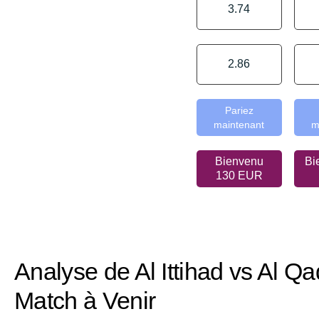
3.74
2.86
Pariez
maintenant
m
Bienvenu
Bi
130 EUR
Analyse de Al Ittihad vs Al Qa
Match à Venir