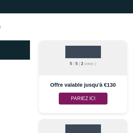
n
5
/
5
(
2
votes
)
Offre valable jusqu'à €130
PARIEZ ICI