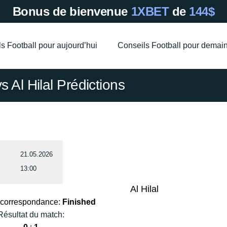
Bonus de bienvenue
1XBET
de
144$
s Football pour aujourd’hui
Conseils Football pour demai
s Al Hilal Prédictions
21.05.2026
13:00
Al Hilal
e correspondance:
Finished
Résultat du match: