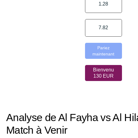
1.28
7.82
Pariez
maintenant
Bienvenu
130 EUR
Analyse de Al Fayha vs Al Hila
Match à Venir