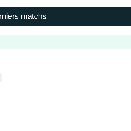
rniers matchs
h