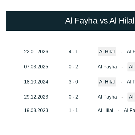
Al Fayha vs Al Hilal
22.01.2026
4 - 1
Al Hilal
-
Al 
07.03.2025
0 - 2
Al Fayha
-
Al 
18.10.2024
3 - 0
Al Hilal
-
Al 
29.12.2023
0 - 2
Al Fayha
-
Al 
19.08.2023
1 - 1
Al Hilal
-
Al F