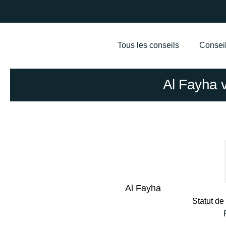
Tous les conseils
Conseil
Al Fayha v
Al Fayha
Statut d