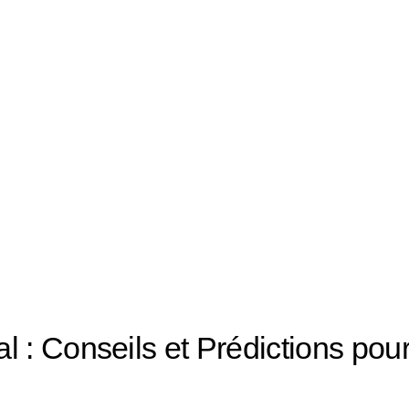
l : Conseils et Prédictions pour