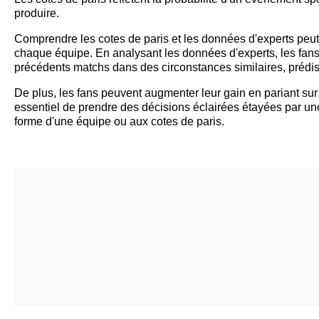
produire.
Comprendre les cotes de paris et les données d'experts peut 
chaque équipe. En analysant les données d'experts, les fa
précédents matchs dans des circonstances similaires, prédisan
De plus, les fans peuvent augmenter leur gain en pariant sur
essentiel de prendre des décisions éclairées étayées par un
forme d'une équipe ou aux cotes de paris.