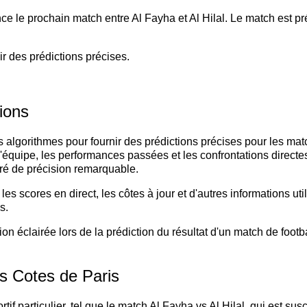
ce le prochain match entre Al Fayha et Al Hilal. Le match est pr
r des prédictions précises.
tions
es algorithmes pour fournir des prédictions précises pour les ma
s d'équipe, les performances passées et les confrontations directe
gré de précision remarquable.
s scores en direct, les côtes à jour et d'autres informations uti
s.
on éclairée lors de la prédiction du résultat d'un match de footb
s Cotes de Paris
tif particulier, tel que le match Al Fayha vs Al Hilal, qui est sus